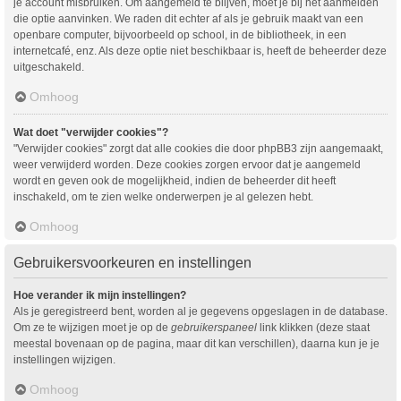
je account misbruiken. Om aangemeld te blijven, moet je bij het aanmelden
die optie aanvinken. We raden dit echter af als je gebruik maakt van een
openbare computer, bijvoorbeeld op school, in de bibliotheek, in een
internetcafé, enz. Als deze optie niet beschikbaar is, heeft de beheerder deze
uitgeschakeld.
Omhoog
Wat doet "verwijder cookies"?
"Verwijder cookies" zorgt dat alle cookies die door phpBB3 zijn aangemaakt,
weer verwijderd worden. Deze cookies zorgen ervoor dat je aangemeld
wordt en geven ook de mogelijkheid, indien de beheerder dit heeft
inschakeld, om te zien welke onderwerpen je al gelezen hebt.
Omhoog
Gebruikersvoorkeuren en instellingen
Hoe verander ik mijn instellingen?
Als je geregistreerd bent, worden al je gegevens opgeslagen in de database.
Om ze te wijzigen moet je op de
gebruikerspaneel
link klikken (deze staat
meestal bovenaan op de pagina, maar dit kan verschillen), daarna kun je je
instellingen wijzigen.
Omhoog