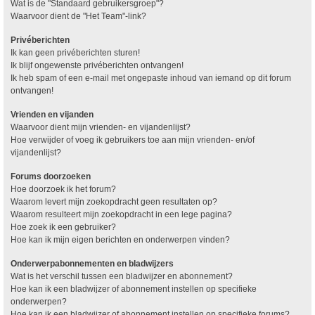
Wat is de "Standaard gebruikersgroep"?
Waarvoor dient de "Het Team"-link?
Privéberichten
Ik kan geen privéberichten sturen!
Ik blijf ongewenste privéberichten ontvangen!
Ik heb spam of een e-mail met ongepaste inhoud van iemand op dit forum
ontvangen!
Vrienden en vijanden
Waarvoor dient mijn vrienden- en vijandenlijst?
Hoe verwijder of voeg ik gebruikers toe aan mijn vrienden- en/of
vijandenlijst?
Forums doorzoeken
Hoe doorzoek ik het forum?
Waarom levert mijn zoekopdracht geen resultaten op?
Waarom resulteert mijn zoekopdracht in een lege pagina?
Hoe zoek ik een gebruiker?
Hoe kan ik mijn eigen berichten en onderwerpen vinden?
Onderwerpabonnementen en bladwijzers
Wat is het verschil tussen een bladwijzer en abonnement?
Hoe kan ik een bladwijzer of abonnement instellen op specifieke
onderwerpen?
Hoe kan ik een bladwijzer of abonnement instellen op specifieke forums?