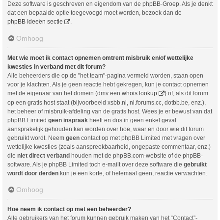
Deze software is geschreven en eigendom van de phpBB-Groep. Als je denkt
dat een bepaalde optie toegevoegd moet worden, bezoek dan de
phpBB Ideeën sectie
.
Omhoog
Met wie moet ik contact opnemen omtrent misbruik en/of wettelijke
kwesties in verband met dit forum?
Alle beheerders die op de "het team"-pagina vermeld worden, staan open
voor je klachten. Als je geen reactie hebt gekregen, kun je contact opnemen
met de eigenaar van het domein (dmv een
whois lookup
) of, als dit forum
op een gratis host staat (bijvoorbeeld xsbb.nl, nl.forums.cc, dotbb.be, enz.),
het beheer of misbruik-afdeling van de gratis host. Wees je er bewust van dat
phpBB Limited
geen inspraak
heeft en dus in geen enkel geval
aansprakelijk gehouden kan worden over hoe, waar en door wie dit forum
gebruikt wordt. Neem
geen
contact op met phpBB Limited met vragen over
wettelijke kwesties (zoals aanspreekbaarheid, ongepaste commentaar, enz.)
die
niet direct verband
houden met de phpBB.com-website of de phpBB-
software. Als je phpBB Limited toch e-mailt over deze software die
gebruikt
wordt door derden
kun je een korte, of helemaal geen, reactie verwachten.
Omhoog
Hoe neem ik contact op met een beheerder?
Alle gebruikers van het forum kunnen gebruik maken van het “Contact”-