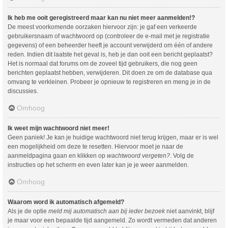
Ik heb me ooit geregistreerd maar kan nu niet meer aanmelden!?
De meest voorkomende oorzaken hiervoor zijn: je gaf een verkeerde
gebruikersnaam of wachtwoord op (controleer de e-mail met je registratie
gegevens) of een beheerder heeft je account verwijderd om één of andere
reden. Indien dit laatste het geval is, heb je dan ooit een bericht geplaatst?
Het is normaal dat forums om de zoveel tijd gebruikers, die nog geen
berichten geplaatst hebben, verwijderen. Dit doen ze om de database qua
omvang te verkleinen. Probeer je opnieuw te registreren en meng je in de
discussies.
Omhoog
Ik weet mijn wachtwoord niet meer!
Geen paniek! Je kan je huidige wachtwoord niet terug krijgen, maar er is wel
een mogelijkheid om deze te resetten. Hiervoor moet je naar de
aanmeldpagina gaan en klikken op
wachtwoord vergeten?
. Volg de
instructies op het scherm en even later kan je je weer aanmelden.
Omhoog
Waarom word ik automatisch afgemeld?
Als je de optie
meld mij automatisch aan bij ieder bezoek
niet aanvinkt, blijf
je maar voor een bepaalde tijd aangemeld. Zo wordt vermeden dat anderen