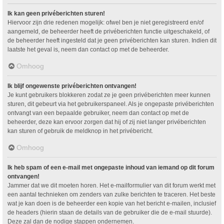
Ik kan geen privéberichten sturen!
Hiervoor zijn drie redenen mogelijk: ofwel ben je niet geregistreerd en/of
aangemeld, de beheerder heeft de privéberichten functie uitgeschakeld, of
de beheerder heeft ingesteld dat je geen privéberichten kan sturen. Indien dit
laatste het geval is, neem dan contact op met de beheerder.
Omhoog
Ik blijf ongewenste privéberichten ontvangen!
Je kunt gebruikers blokkeren zodat ze je geen privéberichten meer kunnen
sturen, dit gebeurt via het gebruikerspaneel. Als je ongepaste privéberichten
ontvangt van een bepaalde gebruiker, neem dan contact op met de
beheerder, deze kan ervoor zorgen dat hij of zij niet langer privéberichten
kan sturen of gebruik de meldknop in het privébericht.
Omhoog
Ik heb spam of een e-mail met ongepaste inhoud van iemand op dit forum
ontvangen!
Jammer dat we dit moeten horen. Het e-mailformulier van dit forum werkt met
een aantal technieken om zenders van zulke berichten te traceren. Het beste
wat je kan doen is de beheerder een kopie van het bericht e-mailen, inclusief
de headers (hierin staan de details van de gebruiker die de e-mail stuurde).
Deze zal dan de nodige stappen ondernemen.