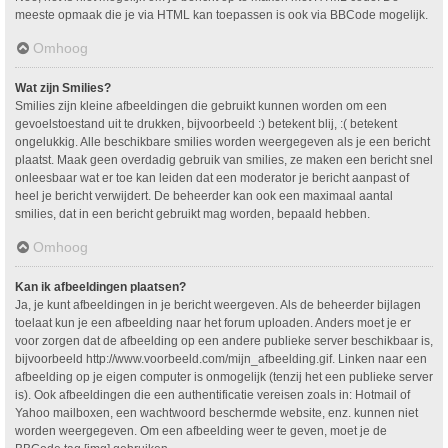
meeste opmaak die je via HTML kan toepassen is ook via BBCode mogelijk.
Omhoog
Wat zijn Smilies?
Smilies zijn kleine afbeeldingen die gebruikt kunnen worden om een
gevoelstoestand uit te drukken, bijvoorbeeld :) betekent blij, :( betekent
ongelukkig. Alle beschikbare smilies worden weergegeven als je een bericht
plaatst. Maak geen overdadig gebruik van smilies, ze maken een bericht snel
onleesbaar wat er toe kan leiden dat een moderator je bericht aanpast of
heel je bericht verwijdert. De beheerder kan ook een maximaal aantal
smilies, dat in een bericht gebruikt mag worden, bepaald hebben.
Omhoog
Kan ik afbeeldingen plaatsen?
Ja, je kunt afbeeldingen in je bericht weergeven. Als de beheerder bijlagen
toelaat kun je een afbeelding naar het forum uploaden. Anders moet je er
voor zorgen dat de afbeelding op een andere publieke server beschikbaar is,
bijvoorbeeld http://www.voorbeeld.com/mijn_afbeelding.gif. Linken naar een
afbeelding op je eigen computer is onmogelijk (tenzij het een publieke server
is). Ook afbeeldingen die een authentificatie vereisen zoals in: Hotmail of
Yahoo mailboxen, een wachtwoord beschermde website, enz. kunnen niet
worden weergegeven. Om een afbeelding weer te geven, moet je de