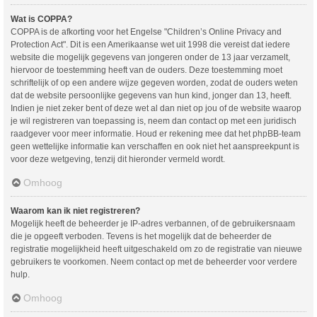
Wat is COPPA?
COPPA is de afkorting voor het Engelse "Children’s Online Privacy and
Protection Act". Dit is een Amerikaanse wet uit 1998 die vereist dat iedere
website die mogelijk gegevens van jongeren onder de 13 jaar verzamelt,
hiervoor de toestemming heeft van de ouders. Deze toestemming moet
schriftelijk of op een andere wijze gegeven worden, zodat de ouders weten
dat de website persoonlijke gegevens van hun kind, jonger dan 13, heeft.
Indien je niet zeker bent of deze wet al dan niet op jou of de website waarop
je wil registreren van toepassing is, neem dan contact op met een juridisch
raadgever voor meer informatie. Houd er rekening mee dat het phpBB-team
geen wettelijke informatie kan verschaffen en ook niet het aanspreekpunt is
voor deze wetgeving, tenzij dit hieronder vermeld wordt.
Omhoog
Waarom kan ik niet registreren?
Mogelijk heeft de beheerder je IP-adres verbannen, of de gebruikersnaam
die je opgeeft verboden. Tevens is het mogelijk dat de beheerder de
registratie mogelijkheid heeft uitgeschakeld om zo de registratie van nieuwe
gebruikers te voorkomen. Neem contact op met de beheerder voor verdere
hulp.
Omhoog