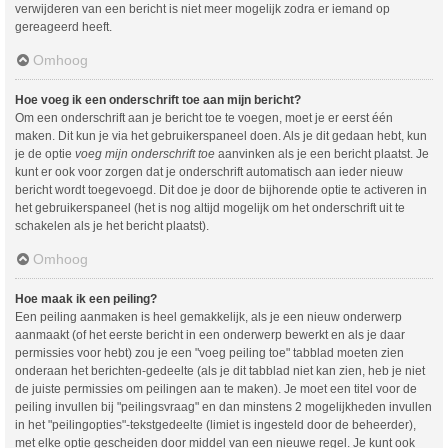
verwijderen van een bericht is niet meer mogelijk zodra er iemand op
gereageerd heeft.
Omhoog
Hoe voeg ik een onderschrift toe aan mijn bericht?
Om een onderschrift aan je bericht toe te voegen, moet je er eerst één
maken. Dit kun je via het gebruikerspaneel doen. Als je dit gedaan hebt, kun
je de optie
voeg mijn onderschrift toe
aanvinken als je een bericht plaatst. Je
kunt er ook voor zorgen dat je onderschrift automatisch aan ieder nieuw
bericht wordt toegevoegd. Dit doe je door de bijhorende optie te activeren in
het gebruikerspaneel (het is nog altijd mogelijk om het onderschrift uit te
schakelen als je het bericht plaatst).
Omhoog
Hoe maak ik een peiling?
Een peiling aanmaken is heel gemakkelijk, als je een nieuw onderwerp
aanmaakt (of het eerste bericht in een onderwerp bewerkt en als je daar
permissies voor hebt) zou je een "voeg peiling toe" tabblad moeten zien
onderaan het berichten-gedeelte (als je dit tabblad niet kan zien, heb je niet
de juiste permissies om peilingen aan te maken). Je moet een titel voor de
peiling invullen bij "peilingsvraag" en dan minstens 2 mogelijkheden invullen
in het "peilingopties"-tekstgedeelte (limiet is ingesteld door de beheerder),
met elke optie gescheiden door middel van een nieuwe regel. Je kunt ook