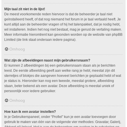
Mijn taal zit niet in de lijst!
De meest voorkomende reden hiervoor is dat de beheerder je taal niet
geïnstalleerd heeft, of dat nog niemand het forum in je taal vertaald heeft. Je
kunt altijd aan de beheerder vragen of hij het talenpakket, dat je nodig hebt,
wil installeren. Indien het nog niet bestaat, mag je gerust de vertaling maken.
Meer informatie hieromtrent kan gevonden worden op de website van phpBB
Limited (de link staat onderaan iedere pagina).
Omhoog
Wat zijn de afbeeldingen naast mijn gebruikersnaam?
Er kunnen 2 afbeeldingen bij een gebruikersnaam staan als je berichten
leest. De eerste afbeelding geeft aan welke rang je hebt, meestal zijn dit
sterretjes of blokjes die aangeven hoeveel berichten je geplaatst hebt of wat
je status is. Hieronder kan nog een tweede, meestal grotere, afbeelding
staan, beter bekend als een avatar. Deze afbeelding is meestal uniek of
persoonlijk voor iedere gebruiker.
Omhoog
Hoe kan ik een avatar instellen?
In je Gebruikerspaneel, onder “Profiel” kun je een avatar toevoegen door
gebruik te maken van één van de volgende vier methodes: Gravatar, Galerij,
Afstand of Upload. Het is aan de beheerders om avatars in te schakelen en