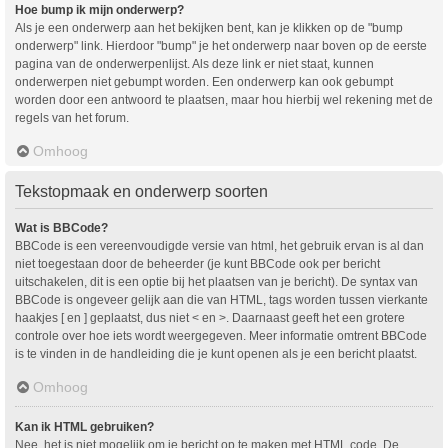
Hoe bump ik mijn onderwerp?
Als je een onderwerp aan het bekijken bent, kan je klikken op de "bump
onderwerp" link. Hierdoor "bump" je het onderwerp naar boven op de eerste
pagina van de onderwerpenlijst. Als deze link er niet staat, kunnen
onderwerpen niet gebumpt worden. Een onderwerp kan ook gebumpt
worden door een antwoord te plaatsen, maar hou hierbij wel rekening met de
regels van het forum.
Omhoog
Tekstopmaak en onderwerp soorten
Wat is BBCode?
BBCode is een vereenvoudigde versie van html, het gebruik ervan is al dan
niet toegestaan door de beheerder (je kunt BBCode ook per bericht
uitschakelen, dit is een optie bij het plaatsen van je bericht). De syntax van
BBCode is ongeveer gelijk aan die van HTML, tags worden tussen vierkante
haakjes [ en ] geplaatst, dus niet < en >. Daarnaast geeft het een grotere
controle over hoe iets wordt weergegeven. Meer informatie omtrent BBCode
is te vinden in de handleiding die je kunt openen als je een bericht plaatst.
Omhoog
Kan ik HTML gebruiken?
Nee, het is niet mogelijk om je bericht op te maken met HTML code. De