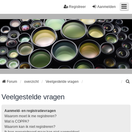
Registreer
Aanmelden
Forum
overzicht
Veelgestelde vragen
Veelgestelde vragen
k
Aanmeld- en registratievragen
Waarom moet ik me registreren?
Wat is COPPA?
Waarom kan ik niet registreren?
Ik ben geregistreerd maar kan niet aanmelden!