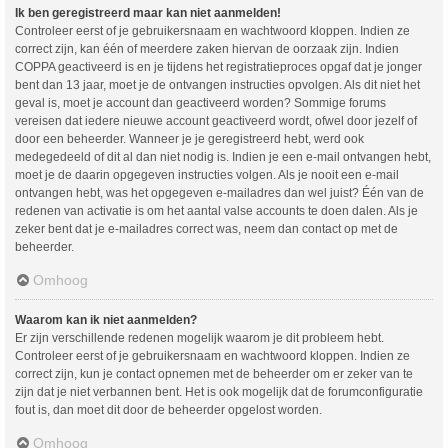
Ik ben geregistreerd maar kan niet aanmelden!
Controleer eerst of je gebruikersnaam en wachtwoord kloppen. Indien ze
correct zijn, kan één of meerdere zaken hiervan de oorzaak zijn. Indien
COPPA geactiveerd is en je tijdens het registratieproces opgaf dat je jonger
bent dan 13 jaar, moet je de ontvangen instructies opvolgen. Als dit niet het
geval is, moet je account dan geactiveerd worden? Sommige forums
vereisen dat iedere nieuwe account geactiveerd wordt, ofwel door jezelf of
door een beheerder. Wanneer je je geregistreerd hebt, werd ook
medegedeeld of dit al dan niet nodig is. Indien je een e-mail ontvangen hebt,
moet je de daarin opgegeven instructies volgen. Als je nooit een e-mail
ontvangen hebt, was het opgegeven e-mailadres dan wel juist? Één van de
redenen van activatie is om het aantal valse accounts te doen dalen. Als je
zeker bent dat je e-mailadres correct was, neem dan contact op met de
beheerder.
Omhoog
Waarom kan ik niet aanmelden?
Er zijn verschillende redenen mogelijk waarom je dit probleem hebt.
Controleer eerst of je gebruikersnaam en wachtwoord kloppen. Indien ze
correct zijn, kun je contact opnemen met de beheerder om er zeker van te
zijn dat je niet verbannen bent. Het is ook mogelijk dat de forumconfiguratie
fout is, dan moet dit door de beheerder opgelost worden.
Omhoog