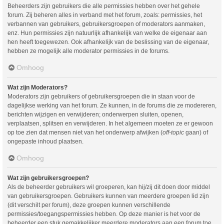
Beheerders zijn gebruikers die alle permissies hebben over het gehele
forum. Zij beheren alles in verband met het forum, zoals: permissies, het
verbannen van gebruikers, gebruikersgroepen of moderators aanmaken,
enz. Hun permissies zijn natuurlijk afhankelijk van welke de eigenaar aan
hen heeft toegewezen. Ook afhankelijk van de beslissing van de eigenaar,
hebben ze mogelijk alle moderator permissies in de forums.
Omhoog
Wat zijn Moderators?
Moderators zijn gebruikers of gebruikersgroepen die in staan voor de
dagelijkse werking van het forum. Ze kunnen, in de forums die ze modereren,
berichten wijzigen en verwijderen; onderwerpen sluiten, openen,
verplaatsen, splitsen en verwijderen. In het algemeen moeten ze er gewoon
op toe zien dat mensen niet van het onderwerp afwijken (
off-topic
gaan) of
ongepaste inhoud plaatsen.
Omhoog
Wat zijn gebruikersgroepen?
Als de beheerder gebruikers wil groeperen, kan hij/zij dit doen door middel
van gebruikersgroepen. Gebruikers kunnen van meerdere groepen lid zijn
(dit verschilt per forum), deze groepen kunnen verschillende
permissies/toegangspermissies hebben. Op deze manier is het voor de
beheerder een stuk gemakkelijker meerdere moderators aan een forum toe