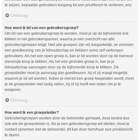
te wijzen, bepaalde gebruikers toegang tot een privéforum te verlenen, enz.
Omhoog
Hoe word ik lid van een gebruikersgroep?
Om lid van een gebruikersgroep te worden, moet je op de bijhorende link
klikken in het gebruikerspaneel, waarna je een overzicht van alle
gebruikersgroepen krijgt. Niet alle groepen zijn vrij toegankelijk, ze vereisen
een goedkeuring van je lidmaatschap en hebben soms zelf verborgen
gebruikers. Als het een open groep is, kan je lid worden door op de hiervoor
dienende knop te klikken. Als het een gesloten groep is, kan je je
lidmaatschap aanvragen door op de bijhorende knop te klikken. De
groepsleider moet je aanvraag dan goedkeuren, hij of zij vraagt mogelijk
waarom je lid wil worden. Indien je niet tot een groep toegelaten wordt, moet
je de groepsleider niet lastig vallen, hij of zij heeft een reden om je te
weigeren.
Omhoog
Hoe word ik een groepsleider?
Gebruikersgroepen worden door de beheerder gemaakt, deze beslist dus
ook wie de groepsleider is. Als je een gebruikersgroep wil starten, moet je
contact opnemen met de beheerder, dit kan door hem/haar een privébericht
te sturen.