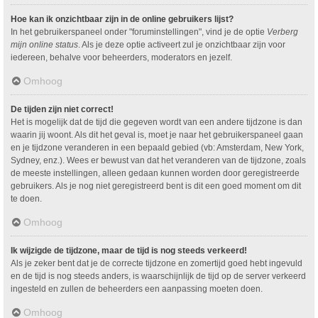
Hoe kan ik onzichtbaar zijn in de online gebruikers lijst?
In het gebruikerspaneel onder "foruminstellingen", vind je de optie
Verberg
mijn online status
. Als je deze optie activeert zul je onzichtbaar zijn voor
iedereen, behalve voor beheerders, moderators en jezelf.
Omhoog
De tijden zijn niet correct!
Het is mogelijk dat de tijd die gegeven wordt van een andere tijdzone is dan
waarin jij woont. Als dit het geval is, moet je naar het gebruikerspaneel gaan
en je tijdzone veranderen in een bepaald gebied (vb: Amsterdam, New York,
Sydney, enz.). Wees er bewust van dat het veranderen van de tijdzone, zoals
de meeste instellingen, alleen gedaan kunnen worden door geregistreerde
gebruikers. Als je nog niet geregistreerd bent is dit een goed moment om dit
te doen.
Omhoog
Ik wijzigde de tijdzone, maar de tijd is nog steeds verkeerd!
Als je zeker bent dat je de correcte tijdzone en zomertijd goed hebt ingevuld
en de tijd is nog steeds anders, is waarschijnlijk de tijd op de server verkeerd
ingesteld en zullen de beheerders een aanpassing moeten doen.
Omhoog