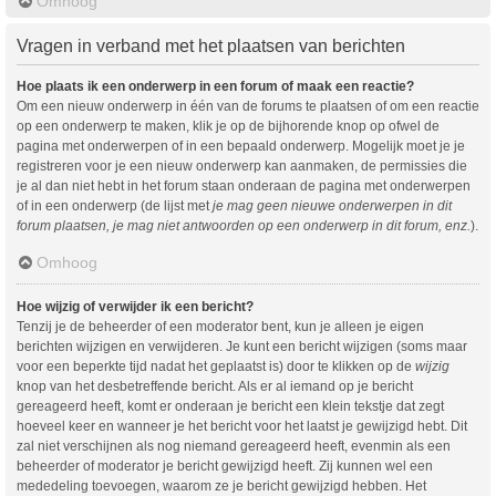
Omhoog
Vragen in verband met het plaatsen van berichten
Hoe plaats ik een onderwerp in een forum of maak een reactie?
Om een nieuw onderwerp in één van de forums te plaatsen of om een reactie
op een onderwerp te maken, klik je op de bijhorende knop op ofwel de
pagina met onderwerpen of in een bepaald onderwerp. Mogelijk moet je je
registreren voor je een nieuw onderwerp kan aanmaken, de permissies die
je al dan niet hebt in het forum staan onderaan de pagina met onderwerpen
of in een onderwerp (de lijst met
je mag geen nieuwe onderwerpen in dit
forum plaatsen, je mag niet antwoorden op een onderwerp in dit forum, enz.
).
Omhoog
Hoe wijzig of verwijder ik een bericht?
Tenzij je de beheerder of een moderator bent, kun je alleen je eigen
berichten wijzigen en verwijderen. Je kunt een bericht wijzigen (soms maar
voor een beperkte tijd nadat het geplaatst is) door te klikken op de
wijzig
knop van het desbetreffende bericht. Als er al iemand op je bericht
gereageerd heeft, komt er onderaan je bericht een klein tekstje dat zegt
hoeveel keer en wanneer je het bericht voor het laatst je gewijzigd hebt. Dit
zal niet verschijnen als nog niemand gereageerd heeft, evenmin als een
beheerder of moderator je bericht gewijzigd heeft. Zij kunnen wel een
mededeling toevoegen, waarom ze je bericht gewijzigd hebben. Het