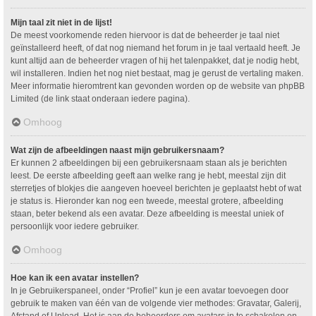
Mijn taal zit niet in de lijst!
De meest voorkomende reden hiervoor is dat de beheerder je taal niet
geïnstalleerd heeft, of dat nog niemand het forum in je taal vertaald heeft. Je
kunt altijd aan de beheerder vragen of hij het talenpakket, dat je nodig hebt,
wil installeren. Indien het nog niet bestaat, mag je gerust de vertaling maken.
Meer informatie hieromtrent kan gevonden worden op de website van phpBB
Limited (de link staat onderaan iedere pagina).
Omhoog
Wat zijn de afbeeldingen naast mijn gebruikersnaam?
Er kunnen 2 afbeeldingen bij een gebruikersnaam staan als je berichten
leest. De eerste afbeelding geeft aan welke rang je hebt, meestal zijn dit
sterretjes of blokjes die aangeven hoeveel berichten je geplaatst hebt of wat
je status is. Hieronder kan nog een tweede, meestal grotere, afbeelding
staan, beter bekend als een avatar. Deze afbeelding is meestal uniek of
persoonlijk voor iedere gebruiker.
Omhoog
Hoe kan ik een avatar instellen?
In je Gebruikerspaneel, onder “Profiel” kun je een avatar toevoegen door
gebruik te maken van één van de volgende vier methodes: Gravatar, Galerij,
Afstand of Upload. Het is aan de beheerders om avatars in te schakelen en