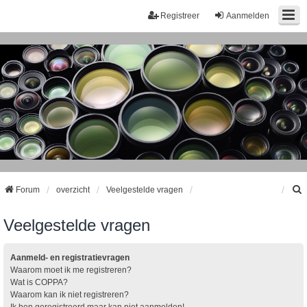
Registreer
Aanmelden
Forum
overzicht
Veelgestelde vragen
Veelgestelde vragen
k
Aanmeld- en registratievragen
Waarom moet ik me registreren?
Wat is COPPA?
Waarom kan ik niet registreren?
Ik ben geregistreerd maar kan niet aanmelden!