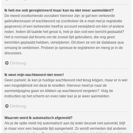
Ik heb me ooit geregistreerd maar kan nu niet meer aanmelden!?
De meest voorkomende oorzaken hiervoor zijn: je gaf een verkeerde
gebruikersnaam of wachtwoord op (controleer de e-mail met je registratie
gegevens) of een beheerder heeft je account verwijderd om één of andere
reden. Indien dit laatste het geval is, heb je dan ooit een bericht geplaatst?
Het is normaal dat forums om de zoveel tijd gebruikers, die nog geen
berichten geplaatst hebben, verwijderen. Dit doen ze om de database qua
omvang te verkleinen. Probeer je opnieuw te registreren en meng je in de
discussies.
Omhoog
Ik weet mijn wachtwoord niet meer!
Geen paniek! Je kan je huidige wachtwoord niet terug krijgen, maar er is wel
een mogelijkheid om deze te resetten. Hiervoor moet je naar de
aanmeldpagina gaan en klikken op
wachtwoord vergeten?
. Volg de
instructies op het scherm en even later kan je je weer aanmelden.
Omhoog
Waarom word ik automatisch afgemeld?
Als je de optie
meld mij automatisch aan bij ieder bezoek
niet aanvinkt, blijf
je maar voor een bepaalde tijd aangemeld. Zo wordt vermeden dat anderen