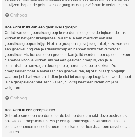
te wijzen, bepaalde gebruikers toegang tot een privéforum te verlenen, enz.
Omhoog
Hoe word ik lid van een gebruikersgroep?
Om lid van een gebruikersgroep te worden, moet je op de bijhorende link
klikken in het gebruikerspaneel, waarna je een overzicht van alle
gebruikersgroepen krijgt. Niet alle groepen zijn vrij toegankelijk, ze vereisen
een goedkeuring van je lidmaatschap en hebben soms zelf verborgen
gebruikers. Als het een open groep is, kan je lid worden door op de hiervoor
dienende knop te klikken. Als het een gesloten groep is, kan je je
lidmaatschap aanvragen door op de bijhorende knop te klikken. De
groepsleider moet je aanvraag dan goedkeuren, hij of zij vraagt mogelijk
waarom je lid wil worden. Indien je niet tot een groep toegelaten wordt, moet
je de groepsleider niet lastig vallen, hij of zij heeft een reden om je te
weigeren.
Omhoog
Hoe word ik een groepsleider?
Gebruikersgroepen worden door de beheerder gemaakt, deze beslist dus
ook wie de groepsleider is. Als je een gebruikersgroep wil starten, moet je
contact opnemen met de beheerder, dit kan door hem/haar een privébericht
te sturen.