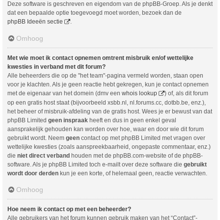
Deze software is geschreven en eigendom van de phpBB-Groep. Als je denkt
dat een bepaalde optie toegevoegd moet worden, bezoek dan de
phpBB Ideeën sectie
.
Omhoog
Met wie moet ik contact opnemen omtrent misbruik en/of wettelijke
kwesties in verband met dit forum?
Alle beheerders die op de "het team"-pagina vermeld worden, staan open
voor je klachten. Als je geen reactie hebt gekregen, kun je contact opnemen
met de eigenaar van het domein (dmv een
whois lookup
) of, als dit forum
op een gratis host staat (bijvoorbeeld xsbb.nl, nl.forums.cc, dotbb.be, enz.),
het beheer of misbruik-afdeling van de gratis host. Wees je er bewust van dat
phpBB Limited
geen inspraak
heeft en dus in geen enkel geval
aansprakelijk gehouden kan worden over hoe, waar en door wie dit forum
gebruikt wordt. Neem
geen
contact op met phpBB Limited met vragen over
wettelijke kwesties (zoals aanspreekbaarheid, ongepaste commentaar, enz.)
die
niet direct verband
houden met de phpBB.com-website of de phpBB-
software. Als je phpBB Limited toch e-mailt over deze software die
gebruikt
wordt door derden
kun je een korte, of helemaal geen, reactie verwachten.
Omhoog
Hoe neem ik contact op met een beheerder?
Alle gebruikers van het forum kunnen gebruik maken van het “Contact”-