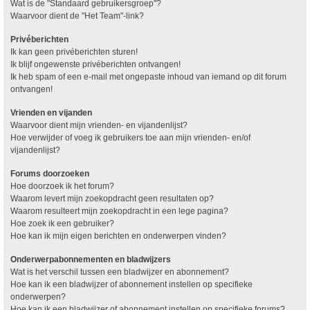
Wat is de "Standaard gebruikersgroep"?
Waarvoor dient de "Het Team"-link?
Privéberichten
Ik kan geen privéberichten sturen!
Ik blijf ongewenste privéberichten ontvangen!
Ik heb spam of een e-mail met ongepaste inhoud van iemand op dit forum
ontvangen!
Vrienden en vijanden
Waarvoor dient mijn vrienden- en vijandenlijst?
Hoe verwijder of voeg ik gebruikers toe aan mijn vrienden- en/of
vijandenlijst?
Forums doorzoeken
Hoe doorzoek ik het forum?
Waarom levert mijn zoekopdracht geen resultaten op?
Waarom resulteert mijn zoekopdracht in een lege pagina?
Hoe zoek ik een gebruiker?
Hoe kan ik mijn eigen berichten en onderwerpen vinden?
Onderwerpabonnementen en bladwijzers
Wat is het verschil tussen een bladwijzer en abonnement?
Hoe kan ik een bladwijzer of abonnement instellen op specifieke
onderwerpen?
Hoe kan ik een bladwijzer of abonnement instellen op specifieke forums?