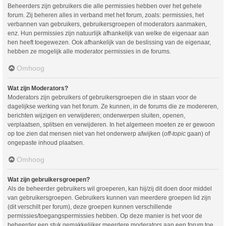
Beheerders zijn gebruikers die alle permissies hebben over het gehele
forum. Zij beheren alles in verband met het forum, zoals: permissies, het
verbannen van gebruikers, gebruikersgroepen of moderators aanmaken,
enz. Hun permissies zijn natuurlijk afhankelijk van welke de eigenaar aan
hen heeft toegewezen. Ook afhankelijk van de beslissing van de eigenaar,
hebben ze mogelijk alle moderator permissies in de forums.
Omhoog
Wat zijn Moderators?
Moderators zijn gebruikers of gebruikersgroepen die in staan voor de
dagelijkse werking van het forum. Ze kunnen, in de forums die ze modereren,
berichten wijzigen en verwijderen; onderwerpen sluiten, openen,
verplaatsen, splitsen en verwijderen. In het algemeen moeten ze er gewoon
op toe zien dat mensen niet van het onderwerp afwijken (
off-topic
gaan) of
ongepaste inhoud plaatsen.
Omhoog
Wat zijn gebruikersgroepen?
Als de beheerder gebruikers wil groeperen, kan hij/zij dit doen door middel
van gebruikersgroepen. Gebruikers kunnen van meerdere groepen lid zijn
(dit verschilt per forum), deze groepen kunnen verschillende
permissies/toegangspermissies hebben. Op deze manier is het voor de
beheerder een stuk gemakkelijker meerdere moderators aan een forum toe