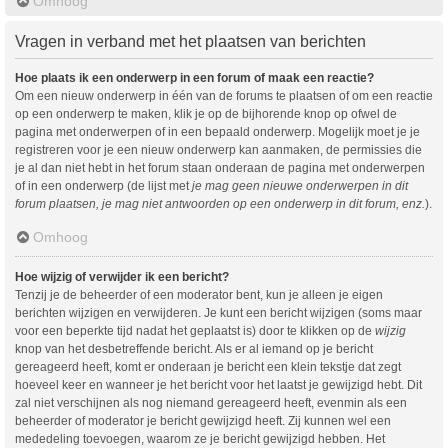
Omhoog
Vragen in verband met het plaatsen van berichten
Hoe plaats ik een onderwerp in een forum of maak een reactie?
Om een nieuw onderwerp in één van de forums te plaatsen of om een reactie
op een onderwerp te maken, klik je op de bijhorende knop op ofwel de
pagina met onderwerpen of in een bepaald onderwerp. Mogelijk moet je je
registreren voor je een nieuw onderwerp kan aanmaken, de permissies die
je al dan niet hebt in het forum staan onderaan de pagina met onderwerpen
of in een onderwerp (de lijst met
je mag geen nieuwe onderwerpen in dit
forum plaatsen, je mag niet antwoorden op een onderwerp in dit forum, enz.
).
Omhoog
Hoe wijzig of verwijder ik een bericht?
Tenzij je de beheerder of een moderator bent, kun je alleen je eigen
berichten wijzigen en verwijderen. Je kunt een bericht wijzigen (soms maar
voor een beperkte tijd nadat het geplaatst is) door te klikken op de
wijzig
knop van het desbetreffende bericht. Als er al iemand op je bericht
gereageerd heeft, komt er onderaan je bericht een klein tekstje dat zegt
hoeveel keer en wanneer je het bericht voor het laatst je gewijzigd hebt. Dit
zal niet verschijnen als nog niemand gereageerd heeft, evenmin als een
beheerder of moderator je bericht gewijzigd heeft. Zij kunnen wel een
mededeling toevoegen, waarom ze je bericht gewijzigd hebben. Het