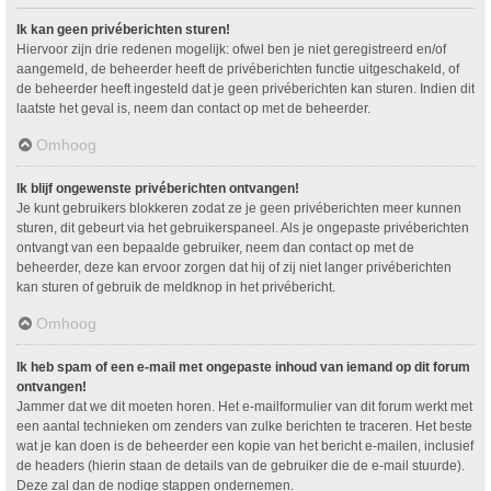
Ik kan geen privéberichten sturen!
Hiervoor zijn drie redenen mogelijk: ofwel ben je niet geregistreerd en/of
aangemeld, de beheerder heeft de privéberichten functie uitgeschakeld, of
de beheerder heeft ingesteld dat je geen privéberichten kan sturen. Indien dit
laatste het geval is, neem dan contact op met de beheerder.
Omhoog
Ik blijf ongewenste privéberichten ontvangen!
Je kunt gebruikers blokkeren zodat ze je geen privéberichten meer kunnen
sturen, dit gebeurt via het gebruikerspaneel. Als je ongepaste privéberichten
ontvangt van een bepaalde gebruiker, neem dan contact op met de
beheerder, deze kan ervoor zorgen dat hij of zij niet langer privéberichten
kan sturen of gebruik de meldknop in het privébericht.
Omhoog
Ik heb spam of een e-mail met ongepaste inhoud van iemand op dit forum
ontvangen!
Jammer dat we dit moeten horen. Het e-mailformulier van dit forum werkt met
een aantal technieken om zenders van zulke berichten te traceren. Het beste
wat je kan doen is de beheerder een kopie van het bericht e-mailen, inclusief
de headers (hierin staan de details van de gebruiker die de e-mail stuurde).
Deze zal dan de nodige stappen ondernemen.