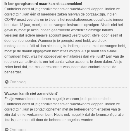
Ik ben geregistreerd maar kan niet aanmelden!
Controleer eerst of je gebruikersnaam en wachtwoord kloppen. Indien ze
correct zijn, kan één of meerdere zaken hiervan de oorzaak zijn. Indien
COPPA geactiveerd is en je tijdens het registratieproces opgaf dat je jonger
bent dan 13 jaar, moet je de ontvangen instructies opvolgen. Als dit niet het
geval is, moet je account dan geactiveerd worden? Sommige forums
vereisen dat iedere nieuwe account geactiveerd wordt, ofwel door jezelf of
door een beheerder. Wanneer je je geregistreerd hebt, werd ook
medegedeeld of dit al dan niet nodig is. Indien je een e-mail ontvangen hebt,
moet je de daarin opgegeven instructies volgen. Als je nooit een e-mail
ontvangen hebt, was het opgegeven e-mailadres dan wel juist? Één van de
redenen van activatie is om het aantal valse accounts te doen dalen. Als je
zeker bent dat je e-mailadres correct was, neem dan contact op met de
beheerder.
Omhoog
Waarom kan ik niet aanmelden?
Er zijn verschillende redenen mogelijk waarom je dit probleem hebt.
Controleer eerst of je gebruikersnaam en wachtwoord kloppen. Indien ze
correct zijn, kun je contact opnemen met de beheerder om er zeker van te
zijn dat je niet verbannen bent. Het is ook mogelijk dat de forumconfiguratie
fout is, dan moet dit door de beheerder opgelost worden.
Omhoog