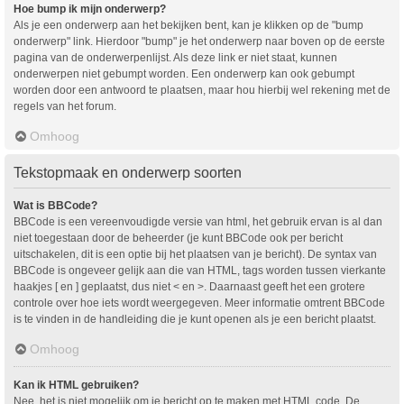
Hoe bump ik mijn onderwerp?
Als je een onderwerp aan het bekijken bent, kan je klikken op de "bump
onderwerp" link. Hierdoor "bump" je het onderwerp naar boven op de eerste
pagina van de onderwerpenlijst. Als deze link er niet staat, kunnen
onderwerpen niet gebumpt worden. Een onderwerp kan ook gebumpt
worden door een antwoord te plaatsen, maar hou hierbij wel rekening met de
regels van het forum.
Omhoog
Tekstopmaak en onderwerp soorten
Wat is BBCode?
BBCode is een vereenvoudigde versie van html, het gebruik ervan is al dan
niet toegestaan door de beheerder (je kunt BBCode ook per bericht
uitschakelen, dit is een optie bij het plaatsen van je bericht). De syntax van
BBCode is ongeveer gelijk aan die van HTML, tags worden tussen vierkante
haakjes [ en ] geplaatst, dus niet < en >. Daarnaast geeft het een grotere
controle over hoe iets wordt weergegeven. Meer informatie omtrent BBCode
is te vinden in de handleiding die je kunt openen als je een bericht plaatst.
Omhoog
Kan ik HTML gebruiken?
Nee, het is niet mogelijk om je bericht op te maken met HTML code. De