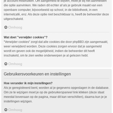
je account misbruiken. Om aangemeld te blijven, moet je bij het aanmelden
die optie aanvinken. We raden dit echter af als je gebruik maakt van een
openbare computer, bijvoorbeeld op school, in de bibliotheek, in een
internetcafé, enz. Als deze optie niet beschikbaar is, heeft de beheerder deze
uitgeschakeld.
Omhoog
Wat doet "verwijder cookies"?
"Verwijder cookies" zorgt dat alle cookies die door phpBB3 zijn aangemaakt,
weer verwijderd worden. Deze cookies zorgen ervoor dat je aangemeld
wordt en geven ook de mogelijkheid, indien de beheerder dit heeft
inschakeld, om te zien welke onderwerpen je al gelezen hebt.
Omhoog
Gebruikersvoorkeuren en instellingen
Hoe verander ik mijn instellingen?
Als je geregistreerd bent, worden al je gegevens opgeslagen in de database.
Om ze te wijzigen moet je op de
gebruikerspaneel
link klikken (deze staat
meestal bovenaan op de pagina, maar dit kan verschillen), daarna kun je je
instellingen wijzigen.
Omhoog