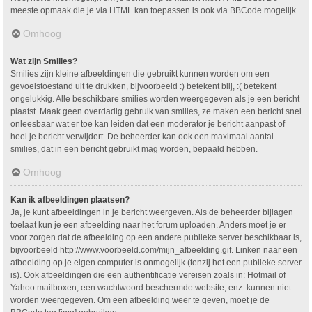
meeste opmaak die je via HTML kan toepassen is ook via BBCode mogelijk.
Omhoog
Wat zijn Smilies?
Smilies zijn kleine afbeeldingen die gebruikt kunnen worden om een
gevoelstoestand uit te drukken, bijvoorbeeld :) betekent blij, :( betekent
ongelukkig. Alle beschikbare smilies worden weergegeven als je een bericht
plaatst. Maak geen overdadig gebruik van smilies, ze maken een bericht snel
onleesbaar wat er toe kan leiden dat een moderator je bericht aanpast of
heel je bericht verwijdert. De beheerder kan ook een maximaal aantal
smilies, dat in een bericht gebruikt mag worden, bepaald hebben.
Omhoog
Kan ik afbeeldingen plaatsen?
Ja, je kunt afbeeldingen in je bericht weergeven. Als de beheerder bijlagen
toelaat kun je een afbeelding naar het forum uploaden. Anders moet je er
voor zorgen dat de afbeelding op een andere publieke server beschikbaar is,
bijvoorbeeld http://www.voorbeeld.com/mijn_afbeelding.gif. Linken naar een
afbeelding op je eigen computer is onmogelijk (tenzij het een publieke server
is). Ook afbeeldingen die een authentificatie vereisen zoals in: Hotmail of
Yahoo mailboxen, een wachtwoord beschermde website, enz. kunnen niet
worden weergegeven. Om een afbeelding weer te geven, moet je de