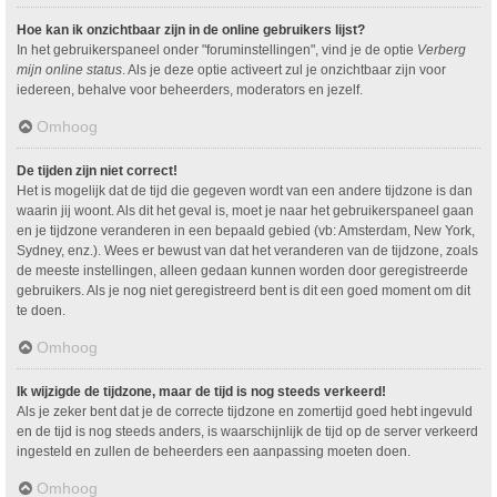
Hoe kan ik onzichtbaar zijn in de online gebruikers lijst?
In het gebruikerspaneel onder "foruminstellingen", vind je de optie
Verberg
mijn online status
. Als je deze optie activeert zul je onzichtbaar zijn voor
iedereen, behalve voor beheerders, moderators en jezelf.
Omhoog
De tijden zijn niet correct!
Het is mogelijk dat de tijd die gegeven wordt van een andere tijdzone is dan
waarin jij woont. Als dit het geval is, moet je naar het gebruikerspaneel gaan
en je tijdzone veranderen in een bepaald gebied (vb: Amsterdam, New York,
Sydney, enz.). Wees er bewust van dat het veranderen van de tijdzone, zoals
de meeste instellingen, alleen gedaan kunnen worden door geregistreerde
gebruikers. Als je nog niet geregistreerd bent is dit een goed moment om dit
te doen.
Omhoog
Ik wijzigde de tijdzone, maar de tijd is nog steeds verkeerd!
Als je zeker bent dat je de correcte tijdzone en zomertijd goed hebt ingevuld
en de tijd is nog steeds anders, is waarschijnlijk de tijd op de server verkeerd
ingesteld en zullen de beheerders een aanpassing moeten doen.
Omhoog