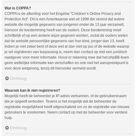
Wat is COPPA?
COPPA is de afkorting voor het Engelse "Children’s Online Privacy and
Protection Act". Dit is een Amerikaanse wet uit 1998 die vereist dat iedere
website die mogelijk gegevens van jongeren onder de 13 jaar verzamelt,
hiervoor de toestemming heeft van de ouders. Deze toestemming moet
schriftelijk of op een andere wijze gegeven worden, zodat de ouders weten
dat de website persoonlijke gegevens van hun kind, jonger dan 13, heeft.
Indien je niet zeker bent of deze wet al dan niet op jou of de website waarop
je wil registreren van toepassing is, neem dan contact op met een juridisch
raadgever voor meer informatie. Houd er rekening mee dat het phpBB-team
geen wettelijke informatie kan verschaffen en ook niet het aanspreekpunt is
voor deze wetgeving, tenzij dit hieronder vermeld wordt.
Omhoog
Waarom kan ik niet registreren?
Mogelijk heeft de beheerder je IP-adres verbannen, of de gebruikersnaam
die je opgeeft verboden. Tevens is het mogelijk dat de beheerder de
registratie mogelijkheid heeft uitgeschakeld om zo de registratie van nieuwe
gebruikers te voorkomen. Neem contact op met de beheerder voor verdere
hulp.
Omhoog