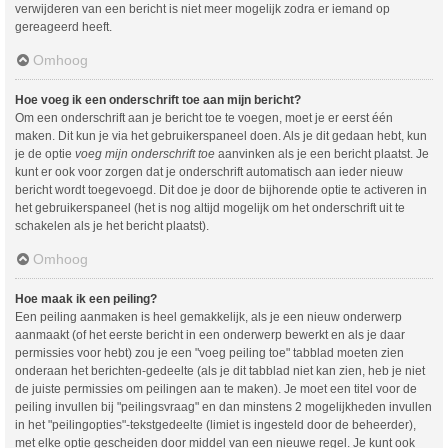
verwijderen van een bericht is niet meer mogelijk zodra er iemand op
gereageerd heeft.
Omhoog
Hoe voeg ik een onderschrift toe aan mijn bericht?
Om een onderschrift aan je bericht toe te voegen, moet je er eerst één
maken. Dit kun je via het gebruikerspaneel doen. Als je dit gedaan hebt, kun
je de optie
voeg mijn onderschrift toe
aanvinken als je een bericht plaatst. Je
kunt er ook voor zorgen dat je onderschrift automatisch aan ieder nieuw
bericht wordt toegevoegd. Dit doe je door de bijhorende optie te activeren in
het gebruikerspaneel (het is nog altijd mogelijk om het onderschrift uit te
schakelen als je het bericht plaatst).
Omhoog
Hoe maak ik een peiling?
Een peiling aanmaken is heel gemakkelijk, als je een nieuw onderwerp
aanmaakt (of het eerste bericht in een onderwerp bewerkt en als je daar
permissies voor hebt) zou je een "voeg peiling toe" tabblad moeten zien
onderaan het berichten-gedeelte (als je dit tabblad niet kan zien, heb je niet
de juiste permissies om peilingen aan te maken). Je moet een titel voor de
peiling invullen bij "peilingsvraag" en dan minstens 2 mogelijkheden invullen
in het "peilingopties"-tekstgedeelte (limiet is ingesteld door de beheerder),
met elke optie gescheiden door middel van een nieuwe regel. Je kunt ook