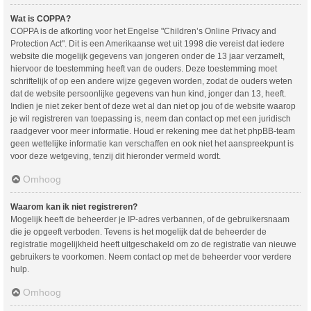
Wat is COPPA?
COPPA is de afkorting voor het Engelse "Children’s Online Privacy and
Protection Act". Dit is een Amerikaanse wet uit 1998 die vereist dat iedere
website die mogelijk gegevens van jongeren onder de 13 jaar verzamelt,
hiervoor de toestemming heeft van de ouders. Deze toestemming moet
schriftelijk of op een andere wijze gegeven worden, zodat de ouders weten
dat de website persoonlijke gegevens van hun kind, jonger dan 13, heeft.
Indien je niet zeker bent of deze wet al dan niet op jou of de website waarop
je wil registreren van toepassing is, neem dan contact op met een juridisch
raadgever voor meer informatie. Houd er rekening mee dat het phpBB-team
geen wettelijke informatie kan verschaffen en ook niet het aanspreekpunt is
voor deze wetgeving, tenzij dit hieronder vermeld wordt.
Omhoog
Waarom kan ik niet registreren?
Mogelijk heeft de beheerder je IP-adres verbannen, of de gebruikersnaam
die je opgeeft verboden. Tevens is het mogelijk dat de beheerder de
registratie mogelijkheid heeft uitgeschakeld om zo de registratie van nieuwe
gebruikers te voorkomen. Neem contact op met de beheerder voor verdere
hulp.
Omhoog