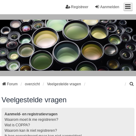
Registreer
Aanmelden
Forum
overzicht
Veelgestelde vragen
Veelgestelde vragen
k
Aanmeld- en registratievragen
Waarom moet ik me registreren?
Wat is COPPA?
Waarom kan ik niet registreren?
Ik ben geregistreerd maar kan niet aanmelden!