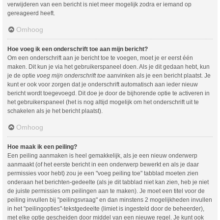
verwijderen van een bericht is niet meer mogelijk zodra er iemand op
gereageerd heeft.
Omhoog
Hoe voeg ik een onderschrift toe aan mijn bericht?
Om een onderschrift aan je bericht toe te voegen, moet je er eerst één
maken. Dit kun je via het gebruikerspaneel doen. Als je dit gedaan hebt, kun
je de optie
voeg mijn onderschrift toe
aanvinken als je een bericht plaatst. Je
kunt er ook voor zorgen dat je onderschrift automatisch aan ieder nieuw
bericht wordt toegevoegd. Dit doe je door de bijhorende optie te activeren in
het gebruikerspaneel (het is nog altijd mogelijk om het onderschrift uit te
schakelen als je het bericht plaatst).
Omhoog
Hoe maak ik een peiling?
Een peiling aanmaken is heel gemakkelijk, als je een nieuw onderwerp
aanmaakt (of het eerste bericht in een onderwerp bewerkt en als je daar
permissies voor hebt) zou je een "voeg peiling toe" tabblad moeten zien
onderaan het berichten-gedeelte (als je dit tabblad niet kan zien, heb je niet
de juiste permissies om peilingen aan te maken). Je moet een titel voor de
peiling invullen bij "peilingsvraag" en dan minstens 2 mogelijkheden invullen
in het "peilingopties"-tekstgedeelte (limiet is ingesteld door de beheerder),
met elke optie gescheiden door middel van een nieuwe regel. Je kunt ook