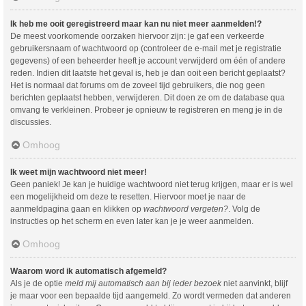
Ik heb me ooit geregistreerd maar kan nu niet meer aanmelden!?
De meest voorkomende oorzaken hiervoor zijn: je gaf een verkeerde
gebruikersnaam of wachtwoord op (controleer de e-mail met je registratie
gegevens) of een beheerder heeft je account verwijderd om één of andere
reden. Indien dit laatste het geval is, heb je dan ooit een bericht geplaatst?
Het is normaal dat forums om de zoveel tijd gebruikers, die nog geen
berichten geplaatst hebben, verwijderen. Dit doen ze om de database qua
omvang te verkleinen. Probeer je opnieuw te registreren en meng je in de
discussies.
Omhoog
Ik weet mijn wachtwoord niet meer!
Geen paniek! Je kan je huidige wachtwoord niet terug krijgen, maar er is wel
een mogelijkheid om deze te resetten. Hiervoor moet je naar de
aanmeldpagina gaan en klikken op
wachtwoord vergeten?
. Volg de
instructies op het scherm en even later kan je je weer aanmelden.
Omhoog
Waarom word ik automatisch afgemeld?
Als je de optie
meld mij automatisch aan bij ieder bezoek
niet aanvinkt, blijf
je maar voor een bepaalde tijd aangemeld. Zo wordt vermeden dat anderen