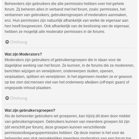
Beheerders zijn gebruikers die alle permissies hebben over het gehele
forum. Zij beheren alles in verband met het forum, zoals: permissies, het
verbannen van gebruikers, gebruikersgroepen of moderators aanmaken,
enz. Hun permissies zijn natuurlijk afhankelijk van welke de eigenaar aan
hen heeft toegewezen. Ook afhankelijk van de beslissing van de eigenaar,
hebben ze mogelijk alle moderator permissies in de forums.
Omhoog
Wat zijn Moderators?
Moderators zijn gebruikers of gebruikersgroepen die in staan voor de
dagelijkse werking van het forum. Ze kunnen, in de forums die ze modereren,
berichten wijzigen en verwijderen; onderwerpen sluiten, openen,
verplaatsen, splitsen en verwijderen. In het algemeen moeten ze er gewoon
op toe zien dat mensen niet van het onderwerp afwijken (
off-topic
gaan) of
ongepaste inhoud plaatsen.
Omhoog
Wat zijn gebruikersgroepen?
Als de beheerder gebruikers wil groeperen, kan hij/zij dit doen door middel
van gebruikersgroepen. Gebruikers kunnen van meerdere groepen lid zijn
(dit verschilt per forum), deze groepen kunnen verschillende
permissies/toegangspermissies hebben. Op deze manier is het voor de
beheerder een stuk gemakkelijker meerdere moderators aan een forum toe