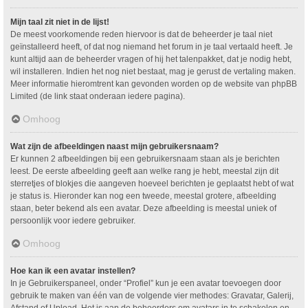
Mijn taal zit niet in de lijst!
De meest voorkomende reden hiervoor is dat de beheerder je taal niet
geïnstalleerd heeft, of dat nog niemand het forum in je taal vertaald heeft. Je
kunt altijd aan de beheerder vragen of hij het talenpakket, dat je nodig hebt,
wil installeren. Indien het nog niet bestaat, mag je gerust de vertaling maken.
Meer informatie hieromtrent kan gevonden worden op de website van phpBB
Limited (de link staat onderaan iedere pagina).
Omhoog
Wat zijn de afbeeldingen naast mijn gebruikersnaam?
Er kunnen 2 afbeeldingen bij een gebruikersnaam staan als je berichten
leest. De eerste afbeelding geeft aan welke rang je hebt, meestal zijn dit
sterretjes of blokjes die aangeven hoeveel berichten je geplaatst hebt of wat
je status is. Hieronder kan nog een tweede, meestal grotere, afbeelding
staan, beter bekend als een avatar. Deze afbeelding is meestal uniek of
persoonlijk voor iedere gebruiker.
Omhoog
Hoe kan ik een avatar instellen?
In je Gebruikerspaneel, onder “Profiel” kun je een avatar toevoegen door
gebruik te maken van één van de volgende vier methodes: Gravatar, Galerij,
Afstand of Upload. Het is aan de beheerders om avatars in te schakelen en