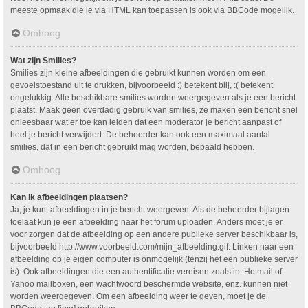
meeste opmaak die je via HTML kan toepassen is ook via BBCode mogelijk.
Omhoog
Wat zijn Smilies?
Smilies zijn kleine afbeeldingen die gebruikt kunnen worden om een
gevoelstoestand uit te drukken, bijvoorbeeld :) betekent blij, :( betekent
ongelukkig. Alle beschikbare smilies worden weergegeven als je een bericht
plaatst. Maak geen overdadig gebruik van smilies, ze maken een bericht snel
onleesbaar wat er toe kan leiden dat een moderator je bericht aanpast of
heel je bericht verwijdert. De beheerder kan ook een maximaal aantal
smilies, dat in een bericht gebruikt mag worden, bepaald hebben.
Omhoog
Kan ik afbeeldingen plaatsen?
Ja, je kunt afbeeldingen in je bericht weergeven. Als de beheerder bijlagen
toelaat kun je een afbeelding naar het forum uploaden. Anders moet je er
voor zorgen dat de afbeelding op een andere publieke server beschikbaar is,
bijvoorbeeld http://www.voorbeeld.com/mijn_afbeelding.gif. Linken naar een
afbeelding op je eigen computer is onmogelijk (tenzij het een publieke server
is). Ook afbeeldingen die een authentificatie vereisen zoals in: Hotmail of
Yahoo mailboxen, een wachtwoord beschermde website, enz. kunnen niet
worden weergegeven. Om een afbeelding weer te geven, moet je de