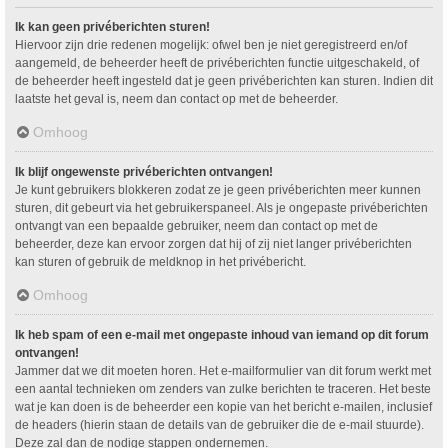
Ik kan geen privéberichten sturen!
Hiervoor zijn drie redenen mogelijk: ofwel ben je niet geregistreerd en/of
aangemeld, de beheerder heeft de privéberichten functie uitgeschakeld, of
de beheerder heeft ingesteld dat je geen privéberichten kan sturen. Indien dit
laatste het geval is, neem dan contact op met de beheerder.
Omhoog
Ik blijf ongewenste privéberichten ontvangen!
Je kunt gebruikers blokkeren zodat ze je geen privéberichten meer kunnen
sturen, dit gebeurt via het gebruikerspaneel. Als je ongepaste privéberichten
ontvangt van een bepaalde gebruiker, neem dan contact op met de
beheerder, deze kan ervoor zorgen dat hij of zij niet langer privéberichten
kan sturen of gebruik de meldknop in het privébericht.
Omhoog
Ik heb spam of een e-mail met ongepaste inhoud van iemand op dit forum
ontvangen!
Jammer dat we dit moeten horen. Het e-mailformulier van dit forum werkt met
een aantal technieken om zenders van zulke berichten te traceren. Het beste
wat je kan doen is de beheerder een kopie van het bericht e-mailen, inclusief
de headers (hierin staan de details van de gebruiker die de e-mail stuurde).
Deze zal dan de nodige stappen ondernemen.