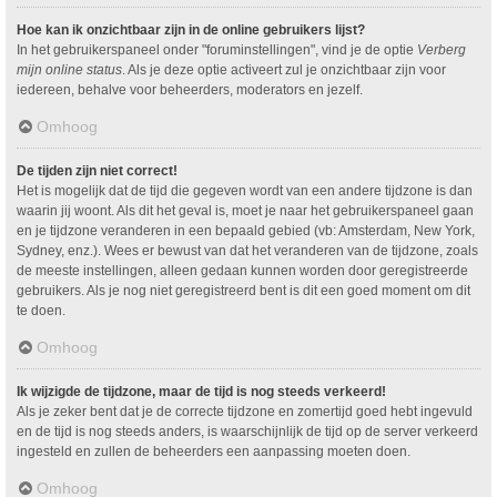
Hoe kan ik onzichtbaar zijn in de online gebruikers lijst?
In het gebruikerspaneel onder "foruminstellingen", vind je de optie
Verberg
mijn online status
. Als je deze optie activeert zul je onzichtbaar zijn voor
iedereen, behalve voor beheerders, moderators en jezelf.
Omhoog
De tijden zijn niet correct!
Het is mogelijk dat de tijd die gegeven wordt van een andere tijdzone is dan
waarin jij woont. Als dit het geval is, moet je naar het gebruikerspaneel gaan
en je tijdzone veranderen in een bepaald gebied (vb: Amsterdam, New York,
Sydney, enz.). Wees er bewust van dat het veranderen van de tijdzone, zoals
de meeste instellingen, alleen gedaan kunnen worden door geregistreerde
gebruikers. Als je nog niet geregistreerd bent is dit een goed moment om dit
te doen.
Omhoog
Ik wijzigde de tijdzone, maar de tijd is nog steeds verkeerd!
Als je zeker bent dat je de correcte tijdzone en zomertijd goed hebt ingevuld
en de tijd is nog steeds anders, is waarschijnlijk de tijd op de server verkeerd
ingesteld en zullen de beheerders een aanpassing moeten doen.
Omhoog