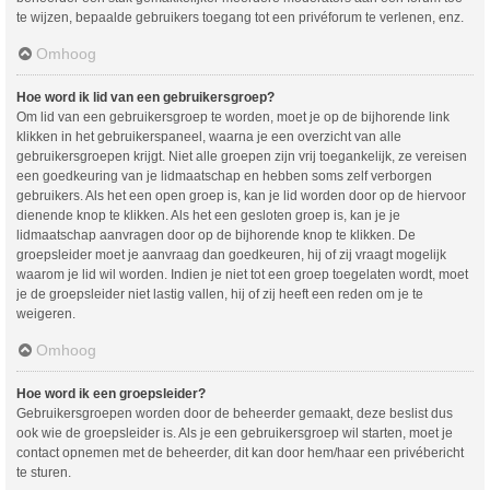
te wijzen, bepaalde gebruikers toegang tot een privéforum te verlenen, enz.
Omhoog
Hoe word ik lid van een gebruikersgroep?
Om lid van een gebruikersgroep te worden, moet je op de bijhorende link
klikken in het gebruikerspaneel, waarna je een overzicht van alle
gebruikersgroepen krijgt. Niet alle groepen zijn vrij toegankelijk, ze vereisen
een goedkeuring van je lidmaatschap en hebben soms zelf verborgen
gebruikers. Als het een open groep is, kan je lid worden door op de hiervoor
dienende knop te klikken. Als het een gesloten groep is, kan je je
lidmaatschap aanvragen door op de bijhorende knop te klikken. De
groepsleider moet je aanvraag dan goedkeuren, hij of zij vraagt mogelijk
waarom je lid wil worden. Indien je niet tot een groep toegelaten wordt, moet
je de groepsleider niet lastig vallen, hij of zij heeft een reden om je te
weigeren.
Omhoog
Hoe word ik een groepsleider?
Gebruikersgroepen worden door de beheerder gemaakt, deze beslist dus
ook wie de groepsleider is. Als je een gebruikersgroep wil starten, moet je
contact opnemen met de beheerder, dit kan door hem/haar een privébericht
te sturen.