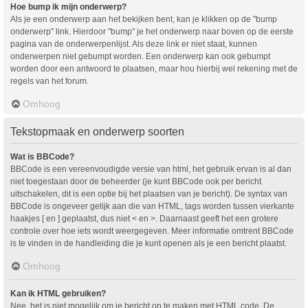
Hoe bump ik mijn onderwerp?
Als je een onderwerp aan het bekijken bent, kan je klikken op de "bump
onderwerp" link. Hierdoor "bump" je het onderwerp naar boven op de eerste
pagina van de onderwerpenlijst. Als deze link er niet staat, kunnen
onderwerpen niet gebumpt worden. Een onderwerp kan ook gebumpt
worden door een antwoord te plaatsen, maar hou hierbij wel rekening met de
regels van het forum.
Omhoog
Tekstopmaak en onderwerp soorten
Wat is BBCode?
BBCode is een vereenvoudigde versie van html, het gebruik ervan is al dan
niet toegestaan door de beheerder (je kunt BBCode ook per bericht
uitschakelen, dit is een optie bij het plaatsen van je bericht). De syntax van
BBCode is ongeveer gelijk aan die van HTML, tags worden tussen vierkante
haakjes [ en ] geplaatst, dus niet < en >. Daarnaast geeft het een grotere
controle over hoe iets wordt weergegeven. Meer informatie omtrent BBCode
is te vinden in de handleiding die je kunt openen als je een bericht plaatst.
Omhoog
Kan ik HTML gebruiken?
Nee, het is niet mogelijk om je bericht op te maken met HTML code. De