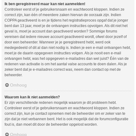
Ik ben geregistreerd maar kan niet aanmelden!
Controleer eerst of je gebruikersnaam en wachtwoord kloppen. Indien ze
correct zijn, kan één of meerdere zaken hiervan de oorzaak zijn. Indien
COPPA geactiveerd is en je tijdens het registratieproces opgaf dat je jonger
bent dan 13 jaar, moet je de ontvangen instructies opvolgen. Als dit niet het
geval is, moet je account dan geactiveerd worden? Sommige forums
vereisen dat iedere nieuwe account geactiveerd wordt, ofwel door jezelf of
door een beheerder. Wanneer je je geregistreerd hebt, werd ook
medegedeeld of dit al dan niet nodig is. Indien je een e-mail ontvangen hebt,
moet je de daarin opgegeven instructies volgen. Als je nooit een e-mail
ontvangen hebt, was het opgegeven e-mailadres dan wel juist? Één van de
redenen van activatie is om het aantal valse accounts te doen dalen. Als je
zeker bent dat je e-mailadres correct was, neem dan contact op met de
beheerder.
Omhoog
Waarom kan ik niet aanmelden?
Er zijn verschillende redenen mogelijk waarom je dit probleem hebt.
Controleer eerst of je gebruikersnaam en wachtwoord kloppen. Indien ze
correct zijn, kun je contact opnemen met de beheerder om er zeker van te
zijn dat je niet verbannen bent. Het is ook mogelijk dat de forumconfiguratie
fout is, dan moet dit door de beheerder opgelost worden.
Omhoog