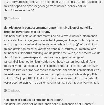
Deze software is geschreven en eigendom van de phpBB-Groep. Als je denkt
dat een bepaalde optie toegevoegd moet worden, bezoek dan de
phpBB Ideeën sectie
.
Omhoog
Met wie moet ik contact opnemen omtrent misbruik en/of wettelijke
kwesties in verband met dit forum?
Alle beheerders die op de "het team"-pagina vermeld worden, staan open
voor je klachten. Als je geen reactie hebt gekregen, kun je contact opnemen
met de eigenaar van het domein (dmv een
whois lookup
) of, als dit forum
op een gratis host staat (bijvoorbeeld xsbb.nl, nl.forums.cc, dotbb.be, enz.),
het beheer of misbruik-afdeling van de gratis host. Wees je er bewust van dat
phpBB Limited
geen inspraak
heeft en dus in geen enkel geval
aansprakelijk gehouden kan worden over hoe, waar en door wie dit forum
gebruikt wordt. Neem
geen
contact op met phpBB Limited met vragen over
wettelijke kwesties (zoals aanspreekbaarheid, ongepaste commentaar, enz.)
die
niet direct verband
houden met de phpBB.com-website of de phpBB-
software. Als je phpBB Limited toch e-mailt over deze software die
gebruikt
wordt door derden
kun je een korte, of helemaal geen, reactie verwachten.
Omhoog
Hoe neem ik contact op met een beheerder?
Alle gebruikers van het forum kunnen gebruik maken van het “Contact”-