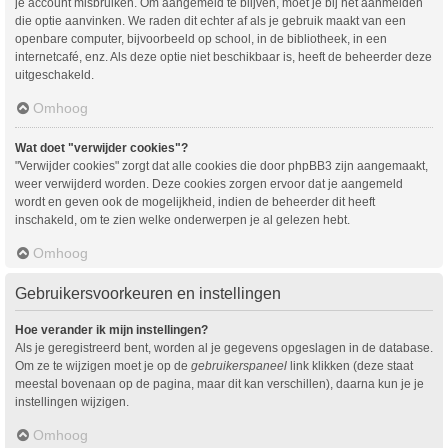
je account misbruiken. Om aangemeld te blijven, moet je bij het aanmelden
die optie aanvinken. We raden dit echter af als je gebruik maakt van een
openbare computer, bijvoorbeeld op school, in de bibliotheek, in een
internetcafé, enz. Als deze optie niet beschikbaar is, heeft de beheerder deze
uitgeschakeld.
Omhoog
Wat doet "verwijder cookies"?
"Verwijder cookies" zorgt dat alle cookies die door phpBB3 zijn aangemaakt,
weer verwijderd worden. Deze cookies zorgen ervoor dat je aangemeld
wordt en geven ook de mogelijkheid, indien de beheerder dit heeft
inschakeld, om te zien welke onderwerpen je al gelezen hebt.
Omhoog
Gebruikersvoorkeuren en instellingen
Hoe verander ik mijn instellingen?
Als je geregistreerd bent, worden al je gegevens opgeslagen in de database.
Om ze te wijzigen moet je op de
gebruikerspaneel
link klikken (deze staat
meestal bovenaan op de pagina, maar dit kan verschillen), daarna kun je je
instellingen wijzigen.
Omhoog