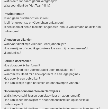
Wat is de "Standaard gebruikersgroep"?
Waarvoor dient de "Het Team"-link?
Privéberichten
Ik kan geen privéberichten sturen!
Ik blijf ongewenste privéberichten ontvangen!
Ik heb spam of een e-mail met ongepaste inhoud van iemand op dit forum
ontvangen!
Vrienden en vijanden
Waarvoor dient mijn vrienden- en vijandenlijst?
Hoe verwijder of voeg ik gebruikers toe aan mijn vrienden- en/of
vijandenlijst?
Forums doorzoeken
Hoe doorzoek ik het forum?
Waarom levert mijn zoekopdracht geen resultaten op?
Waarom resulteert mijn zoekopdracht in een lege pagina?
Hoe zoek ik een gebruiker?
Hoe kan ik mijn eigen berichten en onderwerpen vinden?
Onderwerpabonnementen en bladwijzers
Wat is het verschil tussen een bladwijzer en abonnement?
Hoe kan ik een bladwijzer of abonnement instellen op specifieke
onderwerpen?
Hoe kan ik een bladwijzer of abonnement instellen op specifieke forums?