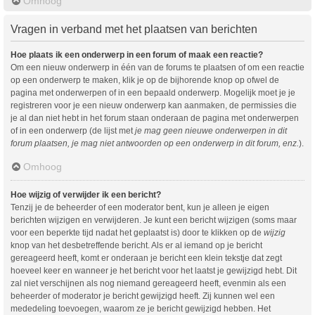
Omhoog
Vragen in verband met het plaatsen van berichten
Hoe plaats ik een onderwerp in een forum of maak een reactie?
Om een nieuw onderwerp in één van de forums te plaatsen of om een reactie
op een onderwerp te maken, klik je op de bijhorende knop op ofwel de
pagina met onderwerpen of in een bepaald onderwerp. Mogelijk moet je je
registreren voor je een nieuw onderwerp kan aanmaken, de permissies die
je al dan niet hebt in het forum staan onderaan de pagina met onderwerpen
of in een onderwerp (de lijst met
je mag geen nieuwe onderwerpen in dit
forum plaatsen, je mag niet antwoorden op een onderwerp in dit forum, enz.
).
Omhoog
Hoe wijzig of verwijder ik een bericht?
Tenzij je de beheerder of een moderator bent, kun je alleen je eigen
berichten wijzigen en verwijderen. Je kunt een bericht wijzigen (soms maar
voor een beperkte tijd nadat het geplaatst is) door te klikken op de
wijzig
knop van het desbetreffende bericht. Als er al iemand op je bericht
gereageerd heeft, komt er onderaan je bericht een klein tekstje dat zegt
hoeveel keer en wanneer je het bericht voor het laatst je gewijzigd hebt. Dit
zal niet verschijnen als nog niemand gereageerd heeft, evenmin als een
beheerder of moderator je bericht gewijzigd heeft. Zij kunnen wel een
mededeling toevoegen, waarom ze je bericht gewijzigd hebben. Het