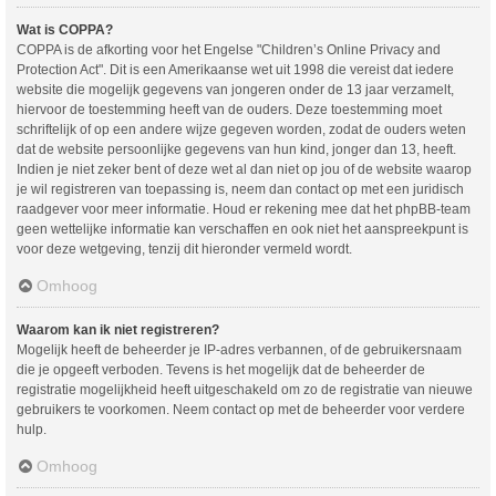
Wat is COPPA?
COPPA is de afkorting voor het Engelse "Children’s Online Privacy and
Protection Act". Dit is een Amerikaanse wet uit 1998 die vereist dat iedere
website die mogelijk gegevens van jongeren onder de 13 jaar verzamelt,
hiervoor de toestemming heeft van de ouders. Deze toestemming moet
schriftelijk of op een andere wijze gegeven worden, zodat de ouders weten
dat de website persoonlijke gegevens van hun kind, jonger dan 13, heeft.
Indien je niet zeker bent of deze wet al dan niet op jou of de website waarop
je wil registreren van toepassing is, neem dan contact op met een juridisch
raadgever voor meer informatie. Houd er rekening mee dat het phpBB-team
geen wettelijke informatie kan verschaffen en ook niet het aanspreekpunt is
voor deze wetgeving, tenzij dit hieronder vermeld wordt.
Omhoog
Waarom kan ik niet registreren?
Mogelijk heeft de beheerder je IP-adres verbannen, of de gebruikersnaam
die je opgeeft verboden. Tevens is het mogelijk dat de beheerder de
registratie mogelijkheid heeft uitgeschakeld om zo de registratie van nieuwe
gebruikers te voorkomen. Neem contact op met de beheerder voor verdere
hulp.
Omhoog