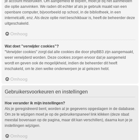
je account misbruiken. Om aangemeld te blijven, moet je bij het aanmelden
die optie aanvinken. We raden dit echter af als je gebruik maakt van een
openbare computer, bijvoorbeeld op school, in de bibliotheek, in een
internetcafé, enz. Als deze optie niet beschikbaar is, heeft de beheerder deze
uitgeschakeld.
Omhoog
Wat doet "verwijder cookies"?
"Verwijder cookies" zorgt dat alle cookies die door phpBB3 zijn aangemaakt,
weer verwijderd worden. Deze cookies zorgen ervoor dat je aangemeld
wordt en geven ook de mogelijkheid, indien de beheerder dit heeft
inschakeld, om te zien welke onderwerpen je al gelezen hebt.
Omhoog
Gebruikersvoorkeuren en instellingen
Hoe verander ik mijn instellingen?
Als je geregistreerd bent, worden al je gegevens opgeslagen in de database.
Om ze te wijzigen moet je op de
gebruikerspaneel
link klikken (deze staat
meestal bovenaan op de pagina, maar dit kan verschillen), daarna kun je je
instellingen wijzigen.
Omhoog