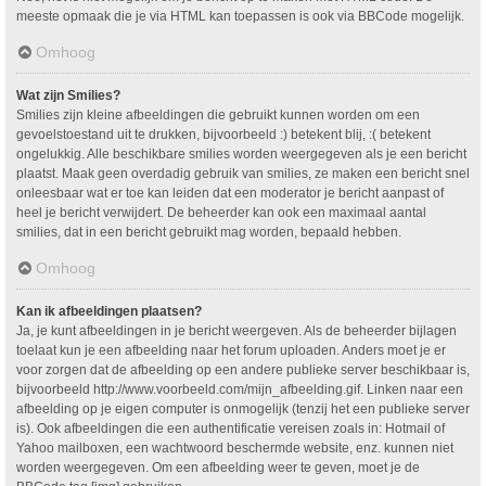
meeste opmaak die je via HTML kan toepassen is ook via BBCode mogelijk.
Omhoog
Wat zijn Smilies?
Smilies zijn kleine afbeeldingen die gebruikt kunnen worden om een
gevoelstoestand uit te drukken, bijvoorbeeld :) betekent blij, :( betekent
ongelukkig. Alle beschikbare smilies worden weergegeven als je een bericht
plaatst. Maak geen overdadig gebruik van smilies, ze maken een bericht snel
onleesbaar wat er toe kan leiden dat een moderator je bericht aanpast of
heel je bericht verwijdert. De beheerder kan ook een maximaal aantal
smilies, dat in een bericht gebruikt mag worden, bepaald hebben.
Omhoog
Kan ik afbeeldingen plaatsen?
Ja, je kunt afbeeldingen in je bericht weergeven. Als de beheerder bijlagen
toelaat kun je een afbeelding naar het forum uploaden. Anders moet je er
voor zorgen dat de afbeelding op een andere publieke server beschikbaar is,
bijvoorbeeld http://www.voorbeeld.com/mijn_afbeelding.gif. Linken naar een
afbeelding op je eigen computer is onmogelijk (tenzij het een publieke server
is). Ook afbeeldingen die een authentificatie vereisen zoals in: Hotmail of
Yahoo mailboxen, een wachtwoord beschermde website, enz. kunnen niet
worden weergegeven. Om een afbeelding weer te geven, moet je de