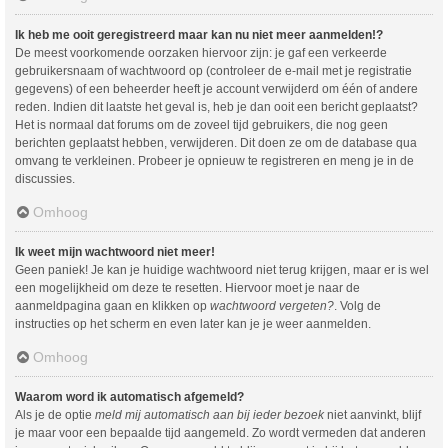
Ik heb me ooit geregistreerd maar kan nu niet meer aanmelden!?
De meest voorkomende oorzaken hiervoor zijn: je gaf een verkeerde
gebruikersnaam of wachtwoord op (controleer de e-mail met je registratie
gegevens) of een beheerder heeft je account verwijderd om één of andere
reden. Indien dit laatste het geval is, heb je dan ooit een bericht geplaatst?
Het is normaal dat forums om de zoveel tijd gebruikers, die nog geen
berichten geplaatst hebben, verwijderen. Dit doen ze om de database qua
omvang te verkleinen. Probeer je opnieuw te registreren en meng je in de
discussies.
Omhoog
Ik weet mijn wachtwoord niet meer!
Geen paniek! Je kan je huidige wachtwoord niet terug krijgen, maar er is wel
een mogelijkheid om deze te resetten. Hiervoor moet je naar de
aanmeldpagina gaan en klikken op
wachtwoord vergeten?
. Volg de
instructies op het scherm en even later kan je je weer aanmelden.
Omhoog
Waarom word ik automatisch afgemeld?
Als je de optie
meld mij automatisch aan bij ieder bezoek
niet aanvinkt, blijf
je maar voor een bepaalde tijd aangemeld. Zo wordt vermeden dat anderen