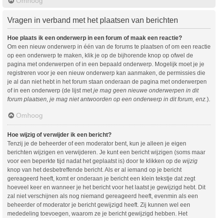
Omhoog
Vragen in verband met het plaatsen van berichten
Hoe plaats ik een onderwerp in een forum of maak een reactie?
Om een nieuw onderwerp in één van de forums te plaatsen of om een reactie
op een onderwerp te maken, klik je op de bijhorende knop op ofwel de
pagina met onderwerpen of in een bepaald onderwerp. Mogelijk moet je je
registreren voor je een nieuw onderwerp kan aanmaken, de permissies die
je al dan niet hebt in het forum staan onderaan de pagina met onderwerpen
of in een onderwerp (de lijst met
je mag geen nieuwe onderwerpen in dit
forum plaatsen, je mag niet antwoorden op een onderwerp in dit forum, enz.
).
Omhoog
Hoe wijzig of verwijder ik een bericht?
Tenzij je de beheerder of een moderator bent, kun je alleen je eigen
berichten wijzigen en verwijderen. Je kunt een bericht wijzigen (soms maar
voor een beperkte tijd nadat het geplaatst is) door te klikken op de
wijzig
knop van het desbetreffende bericht. Als er al iemand op je bericht
gereageerd heeft, komt er onderaan je bericht een klein tekstje dat zegt
hoeveel keer en wanneer je het bericht voor het laatst je gewijzigd hebt. Dit
zal niet verschijnen als nog niemand gereageerd heeft, evenmin als een
beheerder of moderator je bericht gewijzigd heeft. Zij kunnen wel een
mededeling toevoegen, waarom ze je bericht gewijzigd hebben. Het