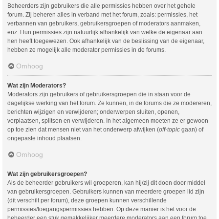
Beheerders zijn gebruikers die alle permissies hebben over het gehele
forum. Zij beheren alles in verband met het forum, zoals: permissies, het
verbannen van gebruikers, gebruikersgroepen of moderators aanmaken,
enz. Hun permissies zijn natuurlijk afhankelijk van welke de eigenaar aan
hen heeft toegewezen. Ook afhankelijk van de beslissing van de eigenaar,
hebben ze mogelijk alle moderator permissies in de forums.
Omhoog
Wat zijn Moderators?
Moderators zijn gebruikers of gebruikersgroepen die in staan voor de
dagelijkse werking van het forum. Ze kunnen, in de forums die ze modereren,
berichten wijzigen en verwijderen; onderwerpen sluiten, openen,
verplaatsen, splitsen en verwijderen. In het algemeen moeten ze er gewoon
op toe zien dat mensen niet van het onderwerp afwijken (
off-topic
gaan) of
ongepaste inhoud plaatsen.
Omhoog
Wat zijn gebruikersgroepen?
Als de beheerder gebruikers wil groeperen, kan hij/zij dit doen door middel
van gebruikersgroepen. Gebruikers kunnen van meerdere groepen lid zijn
(dit verschilt per forum), deze groepen kunnen verschillende
permissies/toegangspermissies hebben. Op deze manier is het voor de
beheerder een stuk gemakkelijker meerdere moderators aan een forum toe