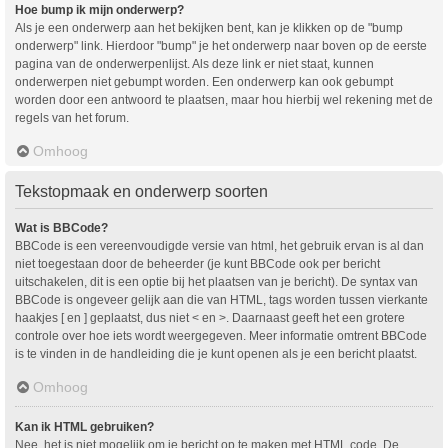
Hoe bump ik mijn onderwerp?
Als je een onderwerp aan het bekijken bent, kan je klikken op de "bump
onderwerp" link. Hierdoor "bump" je het onderwerp naar boven op de eerste
pagina van de onderwerpenlijst. Als deze link er niet staat, kunnen
onderwerpen niet gebumpt worden. Een onderwerp kan ook gebumpt
worden door een antwoord te plaatsen, maar hou hierbij wel rekening met de
regels van het forum.
Omhoog
Tekstopmaak en onderwerp soorten
Wat is BBCode?
BBCode is een vereenvoudigde versie van html, het gebruik ervan is al dan
niet toegestaan door de beheerder (je kunt BBCode ook per bericht
uitschakelen, dit is een optie bij het plaatsen van je bericht). De syntax van
BBCode is ongeveer gelijk aan die van HTML, tags worden tussen vierkante
haakjes [ en ] geplaatst, dus niet < en >. Daarnaast geeft het een grotere
controle over hoe iets wordt weergegeven. Meer informatie omtrent BBCode
is te vinden in de handleiding die je kunt openen als je een bericht plaatst.
Omhoog
Kan ik HTML gebruiken?
Nee, het is niet mogelijk om je bericht op te maken met HTML code. De