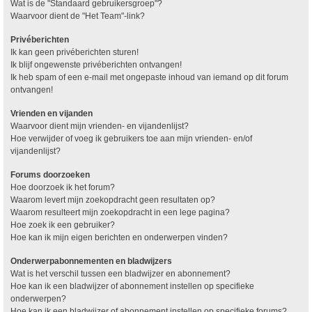
Wat is de "Standaard gebruikersgroep"?
Waarvoor dient de "Het Team"-link?
Privéberichten
Ik kan geen privéberichten sturen!
Ik blijf ongewenste privéberichten ontvangen!
Ik heb spam of een e-mail met ongepaste inhoud van iemand op dit forum
ontvangen!
Vrienden en vijanden
Waarvoor dient mijn vrienden- en vijandenlijst?
Hoe verwijder of voeg ik gebruikers toe aan mijn vrienden- en/of
vijandenlijst?
Forums doorzoeken
Hoe doorzoek ik het forum?
Waarom levert mijn zoekopdracht geen resultaten op?
Waarom resulteert mijn zoekopdracht in een lege pagina?
Hoe zoek ik een gebruiker?
Hoe kan ik mijn eigen berichten en onderwerpen vinden?
Onderwerpabonnementen en bladwijzers
Wat is het verschil tussen een bladwijzer en abonnement?
Hoe kan ik een bladwijzer of abonnement instellen op specifieke
onderwerpen?
Hoe kan ik een bladwijzer of abonnement instellen op specifieke forums?