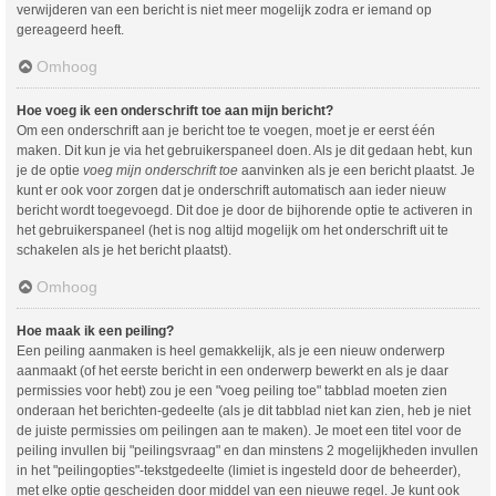
verwijderen van een bericht is niet meer mogelijk zodra er iemand op
gereageerd heeft.
Omhoog
Hoe voeg ik een onderschrift toe aan mijn bericht?
Om een onderschrift aan je bericht toe te voegen, moet je er eerst één
maken. Dit kun je via het gebruikerspaneel doen. Als je dit gedaan hebt, kun
je de optie
voeg mijn onderschrift toe
aanvinken als je een bericht plaatst. Je
kunt er ook voor zorgen dat je onderschrift automatisch aan ieder nieuw
bericht wordt toegevoegd. Dit doe je door de bijhorende optie te activeren in
het gebruikerspaneel (het is nog altijd mogelijk om het onderschrift uit te
schakelen als je het bericht plaatst).
Omhoog
Hoe maak ik een peiling?
Een peiling aanmaken is heel gemakkelijk, als je een nieuw onderwerp
aanmaakt (of het eerste bericht in een onderwerp bewerkt en als je daar
permissies voor hebt) zou je een "voeg peiling toe" tabblad moeten zien
onderaan het berichten-gedeelte (als je dit tabblad niet kan zien, heb je niet
de juiste permissies om peilingen aan te maken). Je moet een titel voor de
peiling invullen bij "peilingsvraag" en dan minstens 2 mogelijkheden invullen
in het "peilingopties"-tekstgedeelte (limiet is ingesteld door de beheerder),
met elke optie gescheiden door middel van een nieuwe regel. Je kunt ook