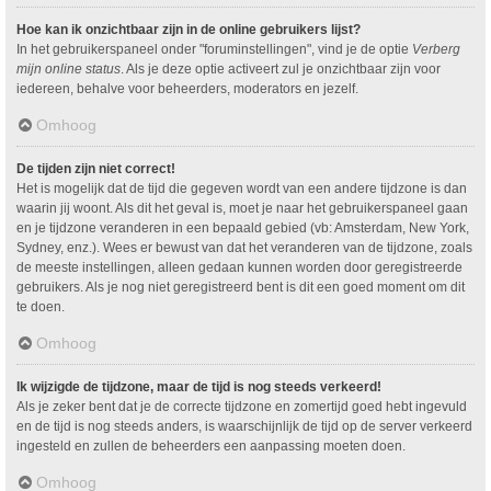
Hoe kan ik onzichtbaar zijn in de online gebruikers lijst?
In het gebruikerspaneel onder "foruminstellingen", vind je de optie
Verberg
mijn online status
. Als je deze optie activeert zul je onzichtbaar zijn voor
iedereen, behalve voor beheerders, moderators en jezelf.
Omhoog
De tijden zijn niet correct!
Het is mogelijk dat de tijd die gegeven wordt van een andere tijdzone is dan
waarin jij woont. Als dit het geval is, moet je naar het gebruikerspaneel gaan
en je tijdzone veranderen in een bepaald gebied (vb: Amsterdam, New York,
Sydney, enz.). Wees er bewust van dat het veranderen van de tijdzone, zoals
de meeste instellingen, alleen gedaan kunnen worden door geregistreerde
gebruikers. Als je nog niet geregistreerd bent is dit een goed moment om dit
te doen.
Omhoog
Ik wijzigde de tijdzone, maar de tijd is nog steeds verkeerd!
Als je zeker bent dat je de correcte tijdzone en zomertijd goed hebt ingevuld
en de tijd is nog steeds anders, is waarschijnlijk de tijd op de server verkeerd
ingesteld en zullen de beheerders een aanpassing moeten doen.
Omhoog