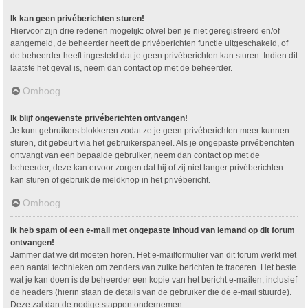
Ik kan geen privéberichten sturen!
Hiervoor zijn drie redenen mogelijk: ofwel ben je niet geregistreerd en/of
aangemeld, de beheerder heeft de privéberichten functie uitgeschakeld, of
de beheerder heeft ingesteld dat je geen privéberichten kan sturen. Indien dit
laatste het geval is, neem dan contact op met de beheerder.
Omhoog
Ik blijf ongewenste privéberichten ontvangen!
Je kunt gebruikers blokkeren zodat ze je geen privéberichten meer kunnen
sturen, dit gebeurt via het gebruikerspaneel. Als je ongepaste privéberichten
ontvangt van een bepaalde gebruiker, neem dan contact op met de
beheerder, deze kan ervoor zorgen dat hij of zij niet langer privéberichten
kan sturen of gebruik de meldknop in het privébericht.
Omhoog
Ik heb spam of een e-mail met ongepaste inhoud van iemand op dit forum
ontvangen!
Jammer dat we dit moeten horen. Het e-mailformulier van dit forum werkt met
een aantal technieken om zenders van zulke berichten te traceren. Het beste
wat je kan doen is de beheerder een kopie van het bericht e-mailen, inclusief
de headers (hierin staan de details van de gebruiker die de e-mail stuurde).
Deze zal dan de nodige stappen ondernemen.