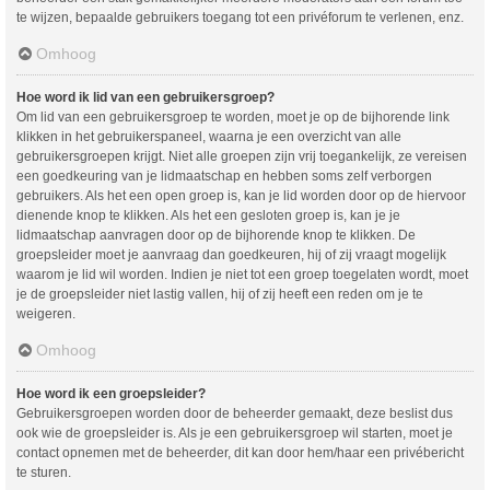
te wijzen, bepaalde gebruikers toegang tot een privéforum te verlenen, enz.
Omhoog
Hoe word ik lid van een gebruikersgroep?
Om lid van een gebruikersgroep te worden, moet je op de bijhorende link
klikken in het gebruikerspaneel, waarna je een overzicht van alle
gebruikersgroepen krijgt. Niet alle groepen zijn vrij toegankelijk, ze vereisen
een goedkeuring van je lidmaatschap en hebben soms zelf verborgen
gebruikers. Als het een open groep is, kan je lid worden door op de hiervoor
dienende knop te klikken. Als het een gesloten groep is, kan je je
lidmaatschap aanvragen door op de bijhorende knop te klikken. De
groepsleider moet je aanvraag dan goedkeuren, hij of zij vraagt mogelijk
waarom je lid wil worden. Indien je niet tot een groep toegelaten wordt, moet
je de groepsleider niet lastig vallen, hij of zij heeft een reden om je te
weigeren.
Omhoog
Hoe word ik een groepsleider?
Gebruikersgroepen worden door de beheerder gemaakt, deze beslist dus
ook wie de groepsleider is. Als je een gebruikersgroep wil starten, moet je
contact opnemen met de beheerder, dit kan door hem/haar een privébericht
te sturen.