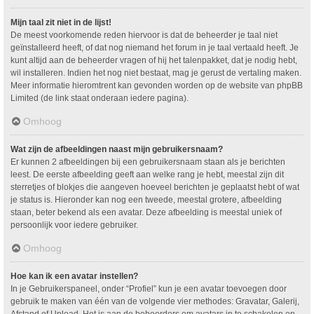
Mijn taal zit niet in de lijst!
De meest voorkomende reden hiervoor is dat de beheerder je taal niet
geïnstalleerd heeft, of dat nog niemand het forum in je taal vertaald heeft. Je
kunt altijd aan de beheerder vragen of hij het talenpakket, dat je nodig hebt,
wil installeren. Indien het nog niet bestaat, mag je gerust de vertaling maken.
Meer informatie hieromtrent kan gevonden worden op de website van phpBB
Limited (de link staat onderaan iedere pagina).
Omhoog
Wat zijn de afbeeldingen naast mijn gebruikersnaam?
Er kunnen 2 afbeeldingen bij een gebruikersnaam staan als je berichten
leest. De eerste afbeelding geeft aan welke rang je hebt, meestal zijn dit
sterretjes of blokjes die aangeven hoeveel berichten je geplaatst hebt of wat
je status is. Hieronder kan nog een tweede, meestal grotere, afbeelding
staan, beter bekend als een avatar. Deze afbeelding is meestal uniek of
persoonlijk voor iedere gebruiker.
Omhoog
Hoe kan ik een avatar instellen?
In je Gebruikerspaneel, onder “Profiel” kun je een avatar toevoegen door
gebruik te maken van één van de volgende vier methodes: Gravatar, Galerij,
Afstand of Upload. Het is aan de beheerders om avatars in te schakelen en