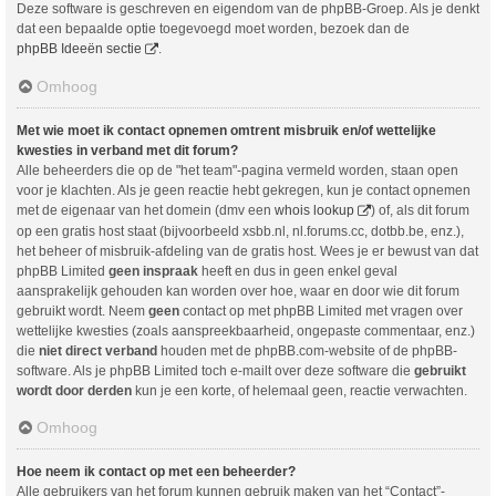
Deze software is geschreven en eigendom van de phpBB-Groep. Als je denkt
dat een bepaalde optie toegevoegd moet worden, bezoek dan de
phpBB Ideeën sectie
.
Omhoog
Met wie moet ik contact opnemen omtrent misbruik en/of wettelijke
kwesties in verband met dit forum?
Alle beheerders die op de "het team"-pagina vermeld worden, staan open
voor je klachten. Als je geen reactie hebt gekregen, kun je contact opnemen
met de eigenaar van het domein (dmv een
whois lookup
) of, als dit forum
op een gratis host staat (bijvoorbeeld xsbb.nl, nl.forums.cc, dotbb.be, enz.),
het beheer of misbruik-afdeling van de gratis host. Wees je er bewust van dat
phpBB Limited
geen inspraak
heeft en dus in geen enkel geval
aansprakelijk gehouden kan worden over hoe, waar en door wie dit forum
gebruikt wordt. Neem
geen
contact op met phpBB Limited met vragen over
wettelijke kwesties (zoals aanspreekbaarheid, ongepaste commentaar, enz.)
die
niet direct verband
houden met de phpBB.com-website of de phpBB-
software. Als je phpBB Limited toch e-mailt over deze software die
gebruikt
wordt door derden
kun je een korte, of helemaal geen, reactie verwachten.
Omhoog
Hoe neem ik contact op met een beheerder?
Alle gebruikers van het forum kunnen gebruik maken van het “Contact”-