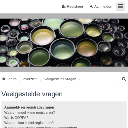
Registreer
Aanmelden
Forum
overzicht
Veelgestelde vragen
Veelgestelde vragen
k
Aanmeld- en registratievragen
Waarom moet ik me registreren?
Wat is COPPA?
Waarom kan ik niet registreren?
Ik ben geregistreerd maar kan niet aanmelden!