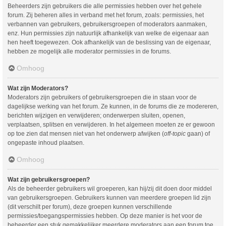
Beheerders zijn gebruikers die alle permissies hebben over het gehele
forum. Zij beheren alles in verband met het forum, zoals: permissies, het
verbannen van gebruikers, gebruikersgroepen of moderators aanmaken,
enz. Hun permissies zijn natuurlijk afhankelijk van welke de eigenaar aan
hen heeft toegewezen. Ook afhankelijk van de beslissing van de eigenaar,
hebben ze mogelijk alle moderator permissies in de forums.
Omhoog
Wat zijn Moderators?
Moderators zijn gebruikers of gebruikersgroepen die in staan voor de
dagelijkse werking van het forum. Ze kunnen, in de forums die ze modereren,
berichten wijzigen en verwijderen; onderwerpen sluiten, openen,
verplaatsen, splitsen en verwijderen. In het algemeen moeten ze er gewoon
op toe zien dat mensen niet van het onderwerp afwijken (
off-topic
gaan) of
ongepaste inhoud plaatsen.
Omhoog
Wat zijn gebruikersgroepen?
Als de beheerder gebruikers wil groeperen, kan hij/zij dit doen door middel
van gebruikersgroepen. Gebruikers kunnen van meerdere groepen lid zijn
(dit verschilt per forum), deze groepen kunnen verschillende
permissies/toegangspermissies hebben. Op deze manier is het voor de
beheerder een stuk gemakkelijker meerdere moderators aan een forum toe