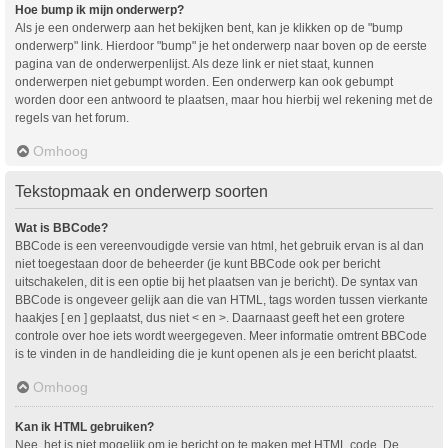
Hoe bump ik mijn onderwerp?
Als je een onderwerp aan het bekijken bent, kan je klikken op de "bump
onderwerp" link. Hierdoor "bump" je het onderwerp naar boven op de eerste
pagina van de onderwerpenlijst. Als deze link er niet staat, kunnen
onderwerpen niet gebumpt worden. Een onderwerp kan ook gebumpt
worden door een antwoord te plaatsen, maar hou hierbij wel rekening met de
regels van het forum.
Omhoog
Tekstopmaak en onderwerp soorten
Wat is BBCode?
BBCode is een vereenvoudigde versie van html, het gebruik ervan is al dan
niet toegestaan door de beheerder (je kunt BBCode ook per bericht
uitschakelen, dit is een optie bij het plaatsen van je bericht). De syntax van
BBCode is ongeveer gelijk aan die van HTML, tags worden tussen vierkante
haakjes [ en ] geplaatst, dus niet < en >. Daarnaast geeft het een grotere
controle over hoe iets wordt weergegeven. Meer informatie omtrent BBCode
is te vinden in de handleiding die je kunt openen als je een bericht plaatst.
Omhoog
Kan ik HTML gebruiken?
Nee, het is niet mogelijk om je bericht op te maken met HTML code. De