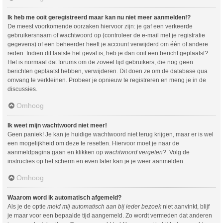
Ik heb me ooit geregistreerd maar kan nu niet meer aanmelden!?
De meest voorkomende oorzaken hiervoor zijn: je gaf een verkeerde
gebruikersnaam of wachtwoord op (controleer de e-mail met je registratie
gegevens) of een beheerder heeft je account verwijderd om één of andere
reden. Indien dit laatste het geval is, heb je dan ooit een bericht geplaatst?
Het is normaal dat forums om de zoveel tijd gebruikers, die nog geen
berichten geplaatst hebben, verwijderen. Dit doen ze om de database qua
omvang te verkleinen. Probeer je opnieuw te registreren en meng je in de
discussies.
Omhoog
Ik weet mijn wachtwoord niet meer!
Geen paniek! Je kan je huidige wachtwoord niet terug krijgen, maar er is wel
een mogelijkheid om deze te resetten. Hiervoor moet je naar de
aanmeldpagina gaan en klikken op
wachtwoord vergeten?
. Volg de
instructies op het scherm en even later kan je je weer aanmelden.
Omhoog
Waarom word ik automatisch afgemeld?
Als je de optie
meld mij automatisch aan bij ieder bezoek
niet aanvinkt, blijf
je maar voor een bepaalde tijd aangemeld. Zo wordt vermeden dat anderen