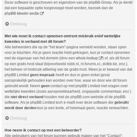
Deze software is geschreven en eigendom van de phpBB-Groep. Als je denkt
dat een bepaalde optie toegevoegd moet worden, bezoek dan de
phpBB Ideeën sectie
.
Omhoog
Met wie moet ik contact opnemen omtrent misbruik en/of wettelijke
kwesties in verband met dit forum?
Alle beheerders die op de "het team"-pagina vermeld worden, staan open
voor je klachten. Als je geen reactie hebt gekregen, kun je contact opnemen
met de eigenaar van het domein (dmv een
whois lookup
) of, als dit forum
op een gratis host staat (bijvoorbeeld xsbb.nl, nl.forums.cc, dotbb.be, enz.),
het beheer of misbruik-afdeling van de gratis host. Wees je er bewust van dat
phpBB Limited
geen inspraak
heeft en dus in geen enkel geval
aansprakelijk gehouden kan worden over hoe, waar en door wie dit forum
gebruikt wordt. Neem
geen
contact op met phpBB Limited met vragen over
wettelijke kwesties (zoals aanspreekbaarheid, ongepaste commentaar, enz.)
die
niet direct verband
houden met de phpBB.com-website of de phpBB-
software. Als je phpBB Limited toch e-mailt over deze software die
gebruikt
wordt door derden
kun je een korte, of helemaal geen, reactie verwachten.
Omhoog
Hoe neem ik contact op met een beheerder?
Alle gebruikers van het forum kunnen gebruik maken van het “Contact”-