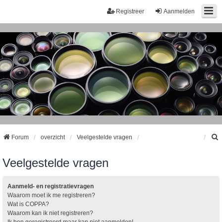
Registreer
Aanmelden
Forum
overzicht
Veelgestelde vragen
Veelgestelde vragen
k
Aanmeld- en registratievragen
Waarom moet ik me registreren?
Wat is COPPA?
Waarom kan ik niet registreren?
Ik ben geregistreerd maar kan niet aanmelden!