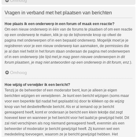
Omhoog
Vragen in verband met het plaatsen van berichten
Hoe plaats ik een onderwerp in een forum of maak een reactie?
Om een nieuw onderwerp in één van de forums te plaatsen of om een reactie
op een onderwerp te maken, klik je op de bijhorende knop op ofwel de
pagina met onderwerpen of in een bepaald onderwerp. Mogelijk moet je je
registreren voor je een nieuw onderwerp kan aanmaken, de permissies die
je al dan niet hebt in het forum staan onderaan de pagina met onderwerpen
of in een onderwerp (de lijst met
je mag geen nieuwe onderwerpen in dit
forum plaatsen, je mag niet antwoorden op een onderwerp in dit forum, enz.
).
Omhoog
Hoe wijzig of verwijder ik een bericht?
Tenzij je de beheerder of een moderator bent, kun je alleen je eigen
berichten wijzigen en verwijderen. Je kunt een bericht wijzigen (soms maar
voor een beperkte tijd nadat het geplaatst is) door te klikken op de
wijzig
knop van het desbetreffende bericht. Als er al iemand op je bericht
gereageerd heeft, komt er onderaan je bericht een klein tekstje dat zegt
hoeveel keer en wanneer je het bericht voor het laatst je gewijzigd hebt. Dit
zal niet verschijnen als nog niemand gereageerd heeft, evenmin als een
beheerder of moderator je bericht gewijzigd heeft. Zij kunnen wel een
mededeling toevoegen, waarom ze je bericht gewijzigd hebben. Het