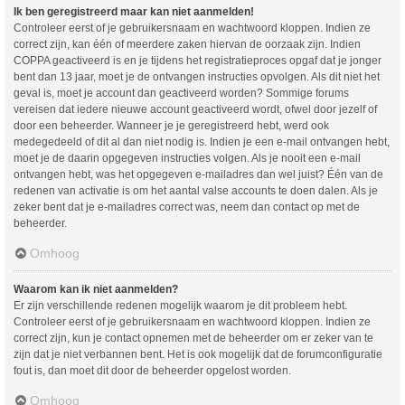
Ik ben geregistreerd maar kan niet aanmelden!
Controleer eerst of je gebruikersnaam en wachtwoord kloppen. Indien ze
correct zijn, kan één of meerdere zaken hiervan de oorzaak zijn. Indien
COPPA geactiveerd is en je tijdens het registratieproces opgaf dat je jonger
bent dan 13 jaar, moet je de ontvangen instructies opvolgen. Als dit niet het
geval is, moet je account dan geactiveerd worden? Sommige forums
vereisen dat iedere nieuwe account geactiveerd wordt, ofwel door jezelf of
door een beheerder. Wanneer je je geregistreerd hebt, werd ook
medegedeeld of dit al dan niet nodig is. Indien je een e-mail ontvangen hebt,
moet je de daarin opgegeven instructies volgen. Als je nooit een e-mail
ontvangen hebt, was het opgegeven e-mailadres dan wel juist? Één van de
redenen van activatie is om het aantal valse accounts te doen dalen. Als je
zeker bent dat je e-mailadres correct was, neem dan contact op met de
beheerder.
Omhoog
Waarom kan ik niet aanmelden?
Er zijn verschillende redenen mogelijk waarom je dit probleem hebt.
Controleer eerst of je gebruikersnaam en wachtwoord kloppen. Indien ze
correct zijn, kun je contact opnemen met de beheerder om er zeker van te
zijn dat je niet verbannen bent. Het is ook mogelijk dat de forumconfiguratie
fout is, dan moet dit door de beheerder opgelost worden.
Omhoog