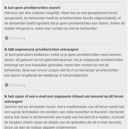
Ik kan geen privéberichten sturen!
Hiervoor zijn drie redenen mogelijk: ofwel ben je niet geregistreerd en/of
aangemeld, de beheerder heeft de privéberichten functie uitgeschakeld, of
de beheerder heeft ingesteld dat je geen privéberichten kan sturen. Indien dit
laatste het geval is, neem dan contact op met de beheerder.
Omhoog
Ik blijf ongewenste privéberichten ontvangen!
Je kunt gebruikers blokkeren zodat ze je geen privéberichten meer kunnen
sturen, dit gebeurt via het gebruikerspaneel. Als je ongepaste privéberichten
ontvangt van een bepaalde gebruiker, neem dan contact op met de
beheerder, deze kan ervoor zorgen dat hij of zij niet langer privéberichten
kan sturen of gebruik de meldknop in het privébericht.
Omhoog
Ik heb spam of een e-mail met ongepaste inhoud van iemand op dit forum
ontvangen!
Jammer dat we dit moeten horen. Het e-mailformulier van dit forum werkt met
een aantal technieken om zenders van zulke berichten te traceren. Het beste
wat je kan doen is de beheerder een kopie van het bericht e-mailen, inclusief
de headers (hierin staan de details van de gebruiker die de e-mail stuurde).
Deze zal dan de nodige stappen ondernemen.