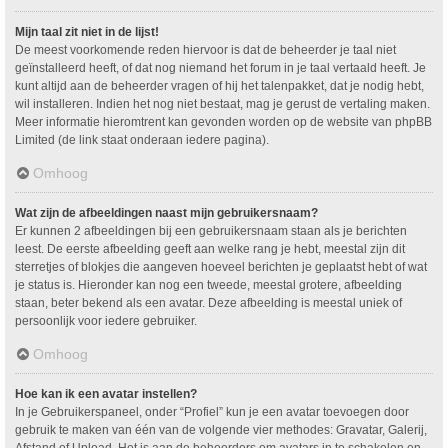
Mijn taal zit niet in de lijst!
De meest voorkomende reden hiervoor is dat de beheerder je taal niet
geïnstalleerd heeft, of dat nog niemand het forum in je taal vertaald heeft. Je
kunt altijd aan de beheerder vragen of hij het talenpakket, dat je nodig hebt,
wil installeren. Indien het nog niet bestaat, mag je gerust de vertaling maken.
Meer informatie hieromtrent kan gevonden worden op de website van phpBB
Limited (de link staat onderaan iedere pagina).
Omhoog
Wat zijn de afbeeldingen naast mijn gebruikersnaam?
Er kunnen 2 afbeeldingen bij een gebruikersnaam staan als je berichten
leest. De eerste afbeelding geeft aan welke rang je hebt, meestal zijn dit
sterretjes of blokjes die aangeven hoeveel berichten je geplaatst hebt of wat
je status is. Hieronder kan nog een tweede, meestal grotere, afbeelding
staan, beter bekend als een avatar. Deze afbeelding is meestal uniek of
persoonlijk voor iedere gebruiker.
Omhoog
Hoe kan ik een avatar instellen?
In je Gebruikerspaneel, onder “Profiel” kun je een avatar toevoegen door
gebruik te maken van één van de volgende vier methodes: Gravatar, Galerij,
Afstand of Upload. Het is aan de beheerders om avatars in te schakelen en