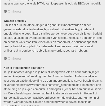
meeste opmaak die je via HTML kan toepassen is ook via BBCode mogelijk.
Omhoog
Wat zijn Smilies?
Smilies zijn kleine afbeeldingen die gebruikt kunnen worden om een
gevoelstoestand uit te drukken, bijvoorbeeld :) betekent blij, :( betekent
ongelukkig. Alle beschikbare smilies worden weergegeven als je een bericht
plaatst. Maak geen overdadig gebruik van smilies, ze maken een bericht snel
onleesbaar wat er toe kan leiden dat een moderator je bericht aanpast of
heel je bericht verwijdert. De beheerder kan ook een maximaal aantal
smilies, dat in een bericht gebruikt mag worden, bepaald hebben.
Omhoog
Kan ik afbeeldingen plaatsen?
Ja, je kunt afbeeldingen in je bericht weergeven. Als de beheerder bijlagen
toelaat kun je een afbeelding naar het forum uploaden. Anders moet je er
voor zorgen dat de afbeelding op een andere publieke server beschikbaar is,
bijvoorbeeld http://www.voorbeeld.com/mijn_afbeelding.gif. Linken naar een
afbeelding op je eigen computer is onmogelijk (tenzij het een publieke server
is). Ook afbeeldingen die een authentificatie vereisen zoals in: Hotmail of
Yahoo mailboxen, een wachtwoord beschermde website, enz. kunnen niet
worden weergegeven. Om een afbeelding weer te geven, moet je de