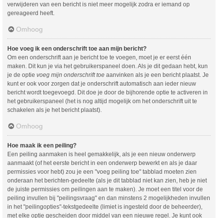
verwijderen van een bericht is niet meer mogelijk zodra er iemand op
gereageerd heeft.
Omhoog
Hoe voeg ik een onderschrift toe aan mijn bericht?
Om een onderschrift aan je bericht toe te voegen, moet je er eerst één
maken. Dit kun je via het gebruikerspaneel doen. Als je dit gedaan hebt, kun
je de optie
voeg mijn onderschrift toe
aanvinken als je een bericht plaatst. Je
kunt er ook voor zorgen dat je onderschrift automatisch aan ieder nieuw
bericht wordt toegevoegd. Dit doe je door de bijhorende optie te activeren in
het gebruikerspaneel (het is nog altijd mogelijk om het onderschrift uit te
schakelen als je het bericht plaatst).
Omhoog
Hoe maak ik een peiling?
Een peiling aanmaken is heel gemakkelijk, als je een nieuw onderwerp
aanmaakt (of het eerste bericht in een onderwerp bewerkt en als je daar
permissies voor hebt) zou je een "voeg peiling toe" tabblad moeten zien
onderaan het berichten-gedeelte (als je dit tabblad niet kan zien, heb je niet
de juiste permissies om peilingen aan te maken). Je moet een titel voor de
peiling invullen bij "peilingsvraag" en dan minstens 2 mogelijkheden invullen
in het "peilingopties"-tekstgedeelte (limiet is ingesteld door de beheerder),
met elke optie gescheiden door middel van een nieuwe regel. Je kunt ook