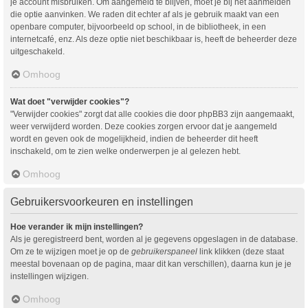
je account misbruiken. Om aangemeld te blijven, moet je bij het aanmelden
die optie aanvinken. We raden dit echter af als je gebruik maakt van een
openbare computer, bijvoorbeeld op school, in de bibliotheek, in een
internetcafé, enz. Als deze optie niet beschikbaar is, heeft de beheerder deze
uitgeschakeld.
Omhoog
Wat doet "verwijder cookies"?
"Verwijder cookies" zorgt dat alle cookies die door phpBB3 zijn aangemaakt,
weer verwijderd worden. Deze cookies zorgen ervoor dat je aangemeld
wordt en geven ook de mogelijkheid, indien de beheerder dit heeft
inschakeld, om te zien welke onderwerpen je al gelezen hebt.
Omhoog
Gebruikersvoorkeuren en instellingen
Hoe verander ik mijn instellingen?
Als je geregistreerd bent, worden al je gegevens opgeslagen in de database.
Om ze te wijzigen moet je op de
gebruikerspaneel
link klikken (deze staat
meestal bovenaan op de pagina, maar dit kan verschillen), daarna kun je je
instellingen wijzigen.
Omhoog