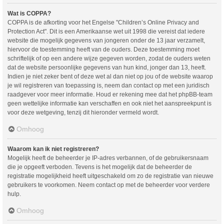
Wat is COPPA?
COPPA is de afkorting voor het Engelse "Children’s Online Privacy and
Protection Act". Dit is een Amerikaanse wet uit 1998 die vereist dat iedere
website die mogelijk gegevens van jongeren onder de 13 jaar verzamelt,
hiervoor de toestemming heeft van de ouders. Deze toestemming moet
schriftelijk of op een andere wijze gegeven worden, zodat de ouders weten
dat de website persoonlijke gegevens van hun kind, jonger dan 13, heeft.
Indien je niet zeker bent of deze wet al dan niet op jou of de website waarop
je wil registreren van toepassing is, neem dan contact op met een juridisch
raadgever voor meer informatie. Houd er rekening mee dat het phpBB-team
geen wettelijke informatie kan verschaffen en ook niet het aanspreekpunt is
voor deze wetgeving, tenzij dit hieronder vermeld wordt.
Omhoog
Waarom kan ik niet registreren?
Mogelijk heeft de beheerder je IP-adres verbannen, of de gebruikersnaam
die je opgeeft verboden. Tevens is het mogelijk dat de beheerder de
registratie mogelijkheid heeft uitgeschakeld om zo de registratie van nieuwe
gebruikers te voorkomen. Neem contact op met de beheerder voor verdere
hulp.
Omhoog