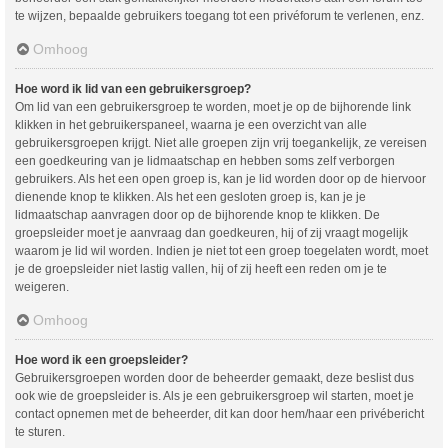
te wijzen, bepaalde gebruikers toegang tot een privéforum te verlenen, enz.
Omhoog
Hoe word ik lid van een gebruikersgroep?
Om lid van een gebruikersgroep te worden, moet je op de bijhorende link
klikken in het gebruikerspaneel, waarna je een overzicht van alle
gebruikersgroepen krijgt. Niet alle groepen zijn vrij toegankelijk, ze vereisen
een goedkeuring van je lidmaatschap en hebben soms zelf verborgen
gebruikers. Als het een open groep is, kan je lid worden door op de hiervoor
dienende knop te klikken. Als het een gesloten groep is, kan je je
lidmaatschap aanvragen door op de bijhorende knop te klikken. De
groepsleider moet je aanvraag dan goedkeuren, hij of zij vraagt mogelijk
waarom je lid wil worden. Indien je niet tot een groep toegelaten wordt, moet
je de groepsleider niet lastig vallen, hij of zij heeft een reden om je te
weigeren.
Omhoog
Hoe word ik een groepsleider?
Gebruikersgroepen worden door de beheerder gemaakt, deze beslist dus
ook wie de groepsleider is. Als je een gebruikersgroep wil starten, moet je
contact opnemen met de beheerder, dit kan door hem/haar een privébericht
te sturen.