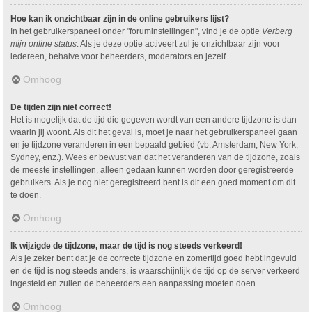
Hoe kan ik onzichtbaar zijn in de online gebruikers lijst?
In het gebruikerspaneel onder "foruminstellingen", vind je de optie
Verberg
mijn online status
. Als je deze optie activeert zul je onzichtbaar zijn voor
iedereen, behalve voor beheerders, moderators en jezelf.
Omhoog
De tijden zijn niet correct!
Het is mogelijk dat de tijd die gegeven wordt van een andere tijdzone is dan
waarin jij woont. Als dit het geval is, moet je naar het gebruikerspaneel gaan
en je tijdzone veranderen in een bepaald gebied (vb: Amsterdam, New York,
Sydney, enz.). Wees er bewust van dat het veranderen van de tijdzone, zoals
de meeste instellingen, alleen gedaan kunnen worden door geregistreerde
gebruikers. Als je nog niet geregistreerd bent is dit een goed moment om dit
te doen.
Omhoog
Ik wijzigde de tijdzone, maar de tijd is nog steeds verkeerd!
Als je zeker bent dat je de correcte tijdzone en zomertijd goed hebt ingevuld
en de tijd is nog steeds anders, is waarschijnlijk de tijd op de server verkeerd
ingesteld en zullen de beheerders een aanpassing moeten doen.
Omhoog