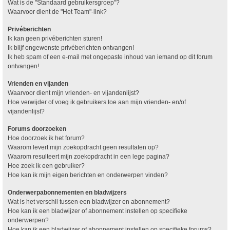
Wat is de "Standaard gebruikersgroep"?
Waarvoor dient de "Het Team"-link?
Privéberichten
Ik kan geen privéberichten sturen!
Ik blijf ongewenste privéberichten ontvangen!
Ik heb spam of een e-mail met ongepaste inhoud van iemand op dit forum
ontvangen!
Vrienden en vijanden
Waarvoor dient mijn vrienden- en vijandenlijst?
Hoe verwijder of voeg ik gebruikers toe aan mijn vrienden- en/of
vijandenlijst?
Forums doorzoeken
Hoe doorzoek ik het forum?
Waarom levert mijn zoekopdracht geen resultaten op?
Waarom resulteert mijn zoekopdracht in een lege pagina?
Hoe zoek ik een gebruiker?
Hoe kan ik mijn eigen berichten en onderwerpen vinden?
Onderwerpabonnementen en bladwijzers
Wat is het verschil tussen een bladwijzer en abonnement?
Hoe kan ik een bladwijzer of abonnement instellen op specifieke
onderwerpen?
Hoe kan ik een bladwijzer of abonnement instellen op specifieke forums?