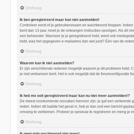
Omhoog
Ik ben geregistreerd maar kan niet aanmelden!
Controleer eerst of je gebruikersnaam en wachtwoord kloppen. Indien ze
bent dan 13 jaar, moet je de ontvangen instructies opvolgen. Als dit n
een beheerder. Wanneer je je geregistreerd hebt, werd ook medegedeeld
hebt, was het opgegeven e-mailadres dan wel juist? Één van de redenen
Omhoog
Waarom kan ik niet aanmelden?
Er zijn verschillende redenen mogelijk waarom je dit probleem hebt. C
je niet verbannen bent. Het is ook mogelijk dat de forumconfiguratie f
Omhoog
Ik heb me ooit geregistreerd maar kan nu niet meer aanmelden!?
De meest voorkomende oorzaken hiervoor zijn: je gaf een verkeerde ge
reden. Indien dit laatste het geval is, heb je dan ooit een bericht ge
omvang te verkleinen. Probeer je opnieuw te registreren en meng je in
Omhoog
Ik weet mijn wachtwoord niet meer!