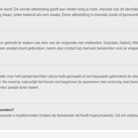
leest. De eerste afbeelding geeft aan welke rang je hebt, meestal zijn dit sterretj
g staan, beter bekend als een avatar. Deze afbeelding is meestal uniek of persoonli
oor gebruik te maken van één van de volgende vier methodes: Gravatar, Galerij, Af
geen avatars kunt gebruiken, neem dan contact op met een beheerder voor je vragen
e over het aantal berchten dat je hebt gemaakt of om bepaalde gebruikers te ident
 Nu moet je natuurlijk het forum niet beginnen te spammen met onzinnig veel beric
hten aantal doen dalen.
nmelden?
ouwde e-mailformulier (indien de beheerder dit heeft ingeschakeld). Dit om misb