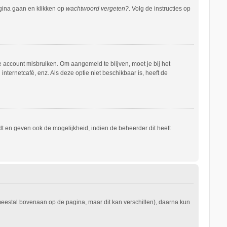
agina gaan en klikken op
wachtwoord vergeten?
. Volg de instructies op
e account misbruiken. Om aangemeld te blijven, moet je bij het
nternetcafé, enz. Als deze optie niet beschikbaar is, heeft de
t en geven ook de mogelijkheid, indien de beheerder dit heeft
 meestal bovenaan op de pagina, maar dit kan verschillen), daarna kun