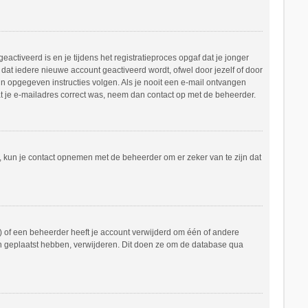
ctiveerd is en je tijdens het registratieproces opgaf dat je jonger
dat iedere nieuwe account geactiveerd wordt, ofwel door jezelf of door
in opgegeven instructies volgen. Als je nooit een e-mail ontvangen
at je e-mailadres correct was, neem dan contact op met de beheerder.
n, kun je contact opnemen met de beheerder om er zeker van te zijn dat
 of een beheerder heeft je account verwijderd om één of andere
hten geplaatst hebben, verwijderen. Dit doen ze om de database qua