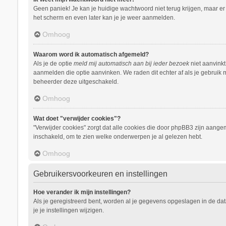
Geen paniek! Je kan je huidige wachtwoord niet terug krijgen, maar e
het scherm en even later kan je je weer aanmelden.
Omhoog
Waarom word ik automatisch afgemeld?
Als je de optie
meld mij automatisch aan bij ieder bezoek
niet aanvinkt
aanmelden die optie aanvinken. We raden dit echter af als je gebruik m
beheerder deze uitgeschakeld.
Omhoog
Wat doet "verwijder cookies"?
"Verwijder cookies" zorgt dat alle cookies die door phpBB3 zijn aang
inschakeld, om te zien welke onderwerpen je al gelezen hebt.
Omhoog
Gebruikersvoorkeuren en instellingen
Hoe verander ik mijn instellingen?
Als je geregistreerd bent, worden al je gegevens opgeslagen in de da
je je instellingen wijzigen.