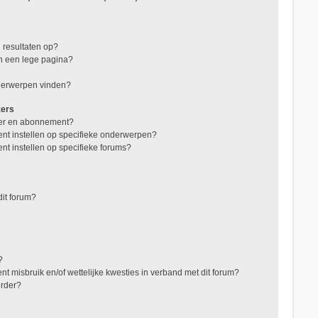
 resultaten op?
in een lege pagina?
nderwerpen vinden?
zers
jzer en abonnement?
nt instellen op specifieke onderwerpen?
nt instellen op specifieke forums?
it forum?
?
t misbruik en/of wettelijke kwesties in verband met dit forum?
erder?