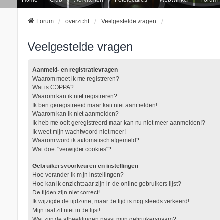
Forum
overzicht
Veelgestelde vragen
Veelgestelde vragen
Aanmeld- en registratievragen
Waarom moet ik me registreren?
Wat is COPPA?
Waarom kan ik niet registreren?
Ik ben geregistreerd maar kan niet aanmelden!
Waarom kan ik niet aanmelden?
Ik heb me ooit geregistreerd maar kan nu niet meer aanmelden!?
Ik weet mijn wachtwoord niet meer!
Waarom word ik automatisch afgemeld?
Wat doet "verwijder cookies"?
Gebruikersvoorkeuren en instellingen
Hoe verander ik mijn instellingen?
Hoe kan ik onzichtbaar zijn in de online gebruikers lijst?
De tijden zijn niet correct!
Ik wijzigde de tijdzone, maar de tijd is nog steeds verkeerd!
Mijn taal zit niet in de lijst!
Wat zijn de afbeeldingen naast mijn gebruikersnaam?