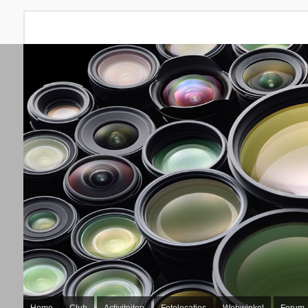
Home
Club
Activiteiten
Fotolocaties
Webwinkel
Forum