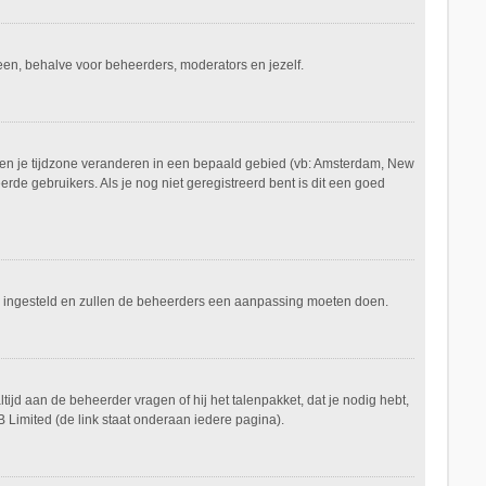
ereen, behalve voor beheerders, moderators en jezelf.
aan en je tijdzone veranderen in een bepaald gebied (vb: Amsterdam, New
de gebruikers. Als je nog niet geregistreerd bent is dit een goed
keerd ingesteld en zullen de beheerders een aanpassing moeten doen.
tijd aan de beheerder vragen of hij het talenpakket, dat je nodig hebt,
 Limited (de link staat onderaan iedere pagina).