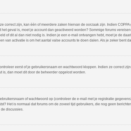
 correct zijn, kan één of meerdere zaken hiervan de oorzaak zijn. Indien COPPA gea
iet het geval is, moet je account dan geactiveerd worden? Sommige forums vereisen 
 of dit al dan niet nodig is. Indien je een e-mail ontvangen hebt, moet je de daar
 van activatie is om het aantal valse accounts te doen dalen. Als je zeker bent d
ontroleer eerst of je gebruikersnaam en wachtwoord kloppen. Indien ze correct zij
out is, dan moet dit door de beheerder opgelost worden.
bruikersnaam of wachtwoord op (controleer de e-mail met je registratie gegevens)
plaatst? Het is normaal dat forums om de zoveel tijd gebruikers, die nog geen beric
 de discussies.