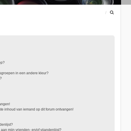
Z
o
e
k
ep?
sgroepen in een andere kleur?
"?
vangen!
te inhoud van iemand op dit forum ontvangen!
denlijst?
 aan mijn vrienden- en/of vijandenlijst?