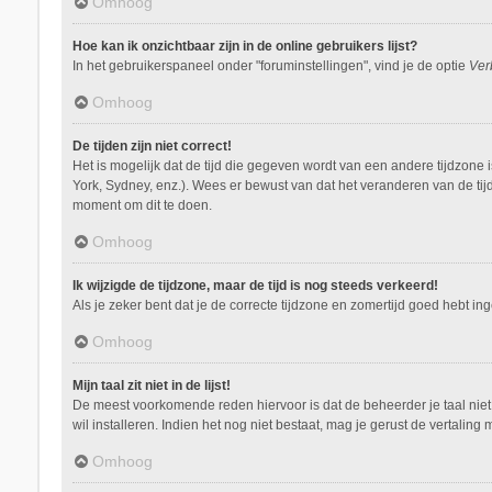
Omhoog
Hoe kan ik onzichtbaar zijn in de online gebruikers lijst?
In het gebruikerspaneel onder "foruminstellingen", vind je de optie
Ver
Omhoog
De tijden zijn niet correct!
Het is mogelijk dat de tijd die gegeven wordt van een andere tijdzone 
York, Sydney, enz.). Wees er bewust van dat het veranderen van de tij
moment om dit te doen.
Omhoog
Ik wijzigde de tijdzone, maar de tijd is nog steeds verkeerd!
Als je zeker bent dat je de correcte tijdzone en zomertijd goed hebt i
Omhoog
Mijn taal zit niet in de lijst!
De meest voorkomende reden hiervoor is dat de beheerder je taal niet ge
wil installeren. Indien het nog niet bestaat, mag je gerust de vertal
Omhoog