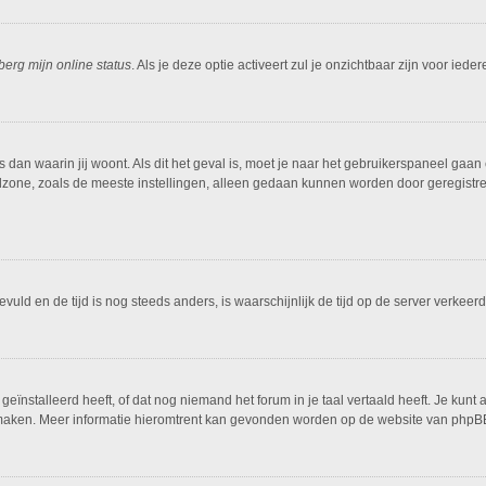
berg mijn online status
. Als je deze optie activeert zul je onzichtbaar zijn voor ied
is dan waarin jij woont. Als dit het geval is, moet je naar het gebruikerspaneel g
dzone, zoals de meeste instellingen, alleen gedaan kunnen worden door geregistreer
ngevuld en de tijd is nog steeds anders, is waarschijnlijk de tijd op de server ver
ïnstalleerd heeft, of dat nog niemand het forum in je taal vertaald heeft. Je kunt al
ing maken. Meer informatie hieromtrent kan gevonden worden op de website van phpBB