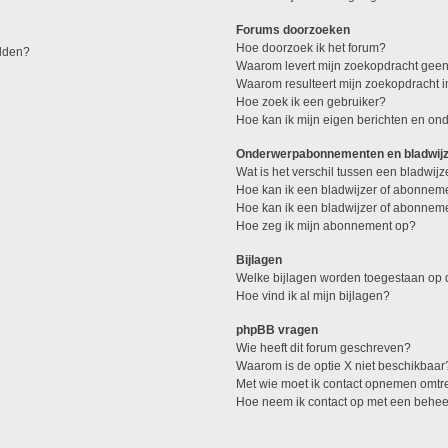
Forums doorzoeken
Hoe doorzoek ik het forum?
elden?
Waarom levert mijn zoekopdracht geen
Waarom resulteert mijn zoekopdracht 
Hoe zoek ik een gebruiker?
Hoe kan ik mijn eigen berichten en o
Onderwerpabonnementen en bladwij
Wat is het verschil tussen een bladwi
Hoe kan ik een bladwijzer of abonneme
Hoe kan ik een bladwijzer of abonneme
Hoe zeg ik mijn abonnement op?
Bijlagen
Welke bijlagen worden toegestaan op d
Hoe vind ik al mijn bijlagen?
phpBB vragen
Wie heeft dit forum geschreven?
Waarom is de optie X niet beschikbaar
Met wie moet ik contact opnemen omtren
Hoe neem ik contact op met een behe