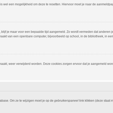
r is wel een mogelijkheid om deze te resetten. Hiervoor moet je naar de aanmeldp
, blijf je maar voor een bepaalde tijd aangemeld. Zo wordt vermeden dat anderen j
aakt van een openbare computer, bijvoorbeeld op school, in de bibliotheek, in een i
emaakt, weer verwijderd worden. Deze cookies zorgen ervoor dat je aangemeld word
tabase. Om ze te wijzigen moet je op de
gebruikerspaneel
link klikken (deze staat