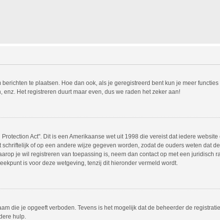
m berichten te plaatsen. Hoe dan ook, als je geregistreerd bent kun je meer functie
, enz. Het registreren duurt maar even, dus we raden het zeker aan!
Protection Act". Dit is een Amerikaanse wet uit 1998 die vereist dat iedere websit
chriftelijk of op een andere wijze gegeven worden, zodat de ouders weten dat de 
 waarop je wil registreren van toepassing is, neem dan contact op met een juridisc
eekpunt is voor deze wetgeving, tenzij dit hieronder vermeld wordt.
am die je opgeeft verboden. Tevens is het mogelijk dat de beheerder de registrati
dere hulp.