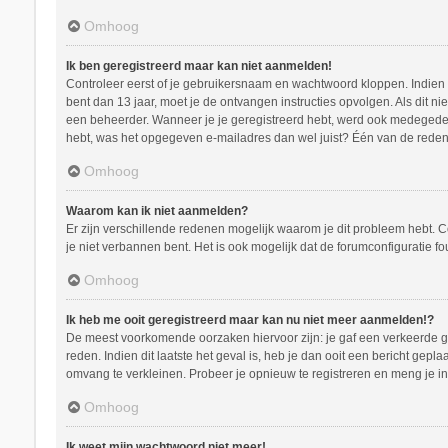
Omhoog
Ik ben geregistreerd maar kan niet aanmelden!
Controleer eerst of je gebruikersnaam en wachtwoord kloppen. Indien ze
bent dan 13 jaar, moet je de ontvangen instructies opvolgen. Als dit n
een beheerder. Wanneer je je geregistreerd hebt, werd ook medegedeeld
hebt, was het opgegeven e-mailadres dan wel juist? Één van de redenen
Omhoog
Waarom kan ik niet aanmelden?
Er zijn verschillende redenen mogelijk waarom je dit probleem hebt. C
je niet verbannen bent. Het is ook mogelijk dat de forumconfiguratie f
Omhoog
Ik heb me ooit geregistreerd maar kan nu niet meer aanmelden!?
De meest voorkomende oorzaken hiervoor zijn: je gaf een verkeerde ge
reden. Indien dit laatste het geval is, heb je dan ooit een bericht ge
omvang te verkleinen. Probeer je opnieuw te registreren en meng je in
Omhoog
Ik weet mijn wachtwoord niet meer!