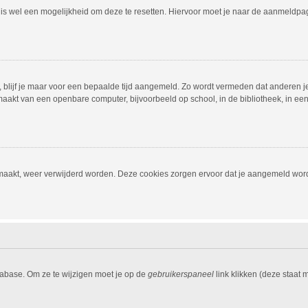
r is wel een mogelijkheid om deze te resetten. Hiervoor moet je naar de aanmeldp
, blijf je maar voor een bepaalde tijd aangemeld. Zo wordt vermeden dat anderen j
aakt van een openbare computer, bijvoorbeeld op school, in de bibliotheek, in een i
emaakt, weer verwijderd worden. Deze cookies zorgen ervoor dat je aangemeld word
tabase. Om ze te wijzigen moet je op de
gebruikerspaneel
link klikken (deze staat