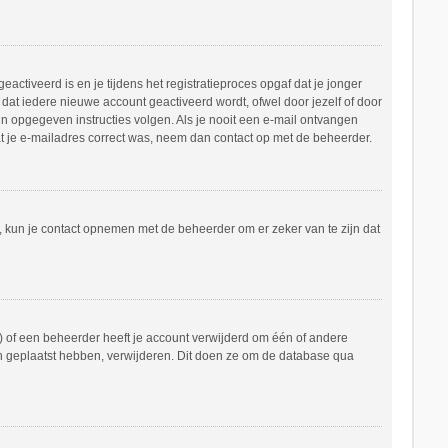
ctiveerd is en je tijdens het registratieproces opgaf dat je jonger
dat iedere nieuwe account geactiveerd wordt, ofwel door jezelf of door
in opgegeven instructies volgen. Als je nooit een e-mail ontvangen
at je e-mailadres correct was, neem dan contact op met de beheerder.
n, kun je contact opnemen met de beheerder om er zeker van te zijn dat
 of een beheerder heeft je account verwijderd om één of andere
hten geplaatst hebben, verwijderen. Dit doen ze om de database qua