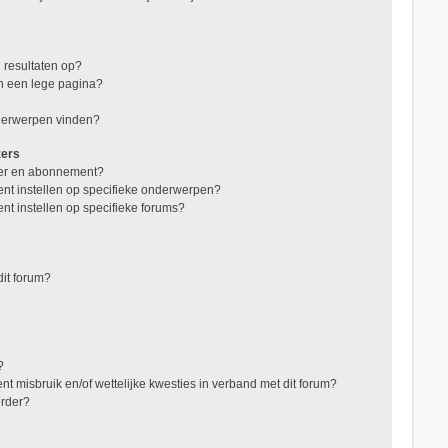
 resultaten op?
in een lege pagina?
nderwerpen vinden?
zers
jzer en abonnement?
nt instellen op specifieke onderwerpen?
nt instellen op specifieke forums?
it forum?
?
t misbruik en/of wettelijke kwesties in verband met dit forum?
erder?