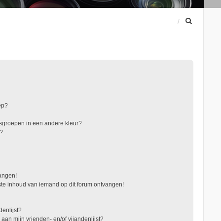
Z
o
e
k
ep?
sgroepen in een andere kleur?
"?
vangen!
te inhoud van iemand op dit forum ontvangen!
denlijst?
 aan mijn vrienden- en/of vijandenlijst?