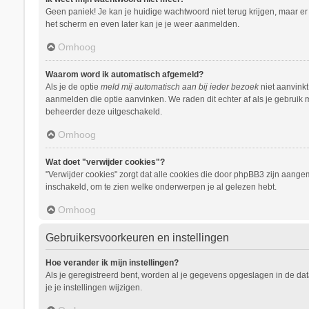
Geen paniek! Je kan je huidige wachtwoord niet terug krijgen, maar e
het scherm en even later kan je je weer aanmelden.
Omhoog
Waarom word ik automatisch afgemeld?
Als je de optie
meld mij automatisch aan bij ieder bezoek
niet aanvinkt
aanmelden die optie aanvinken. We raden dit echter af als je gebruik m
beheerder deze uitgeschakeld.
Omhoog
Wat doet "verwijder cookies"?
"Verwijder cookies" zorgt dat alle cookies die door phpBB3 zijn aang
inschakeld, om te zien welke onderwerpen je al gelezen hebt.
Omhoog
Gebruikersvoorkeuren en instellingen
Hoe verander ik mijn instellingen?
Als je geregistreerd bent, worden al je gegevens opgeslagen in de da
je je instellingen wijzigen.