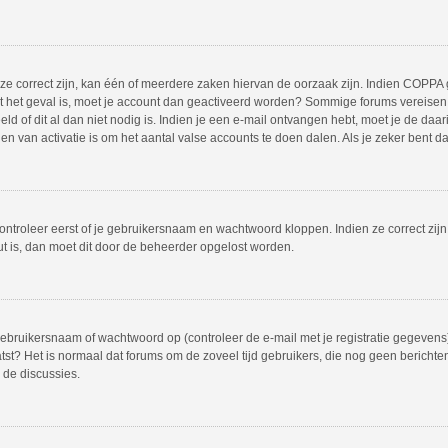
 correct zijn, kan één of meerdere zaken hiervan de oorzaak zijn. Indien COPPA gea
iet het geval is, moet je account dan geactiveerd worden? Sommige forums vereisen 
 of dit al dan niet nodig is. Indien je een e-mail ontvangen hebt, moet je de daar
 van activatie is om het aantal valse accounts te doen dalen. Als je zeker bent d
ontroleer eerst of je gebruikersnaam en wachtwoord kloppen. Indien ze correct zij
out is, dan moet dit door de beheerder opgelost worden.
bruikersnaam of wachtwoord op (controleer de e-mail met je registratie gegevens)
plaatst? Het is normaal dat forums om de zoveel tijd gebruikers, die nog geen beric
 de discussies.