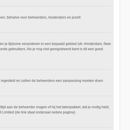
ereen, behalve voor beheerders, moderators en jezelf.
aan en je tijdzone veranderen in een bepaald gebied (vb: Amsterdam, New
de gebruikers. Als je nog niet geregistreerd bent is dit een goed
keerd ingesteld en zullen de beheerders een aanpassing moeten doen.
tijd aan de beheerder vragen of hij het talenpakket, dat je nodig hebt,
 Limited (de link staat onderaan iedere pagina).