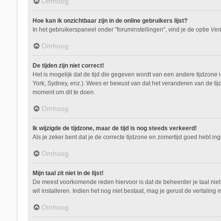
Omhoog
Hoe kan ik onzichtbaar zijn in de online gebruikers lijst?
In het gebruikerspaneel onder "foruminstellingen", vind je de optie
Ver
Omhoog
De tijden zijn niet correct!
Het is mogelijk dat de tijd die gegeven wordt van een andere tijdzone 
York, Sydney, enz.). Wees er bewust van dat het veranderen van de tij
moment om dit te doen.
Omhoog
Ik wijzigde de tijdzone, maar de tijd is nog steeds verkeerd!
Als je zeker bent dat je de correcte tijdzone en zomertijd goed hebt i
Omhoog
Mijn taal zit niet in de lijst!
De meest voorkomende reden hiervoor is dat de beheerder je taal niet ge
wil installeren. Indien het nog niet bestaat, mag je gerust de vertal
Omhoog