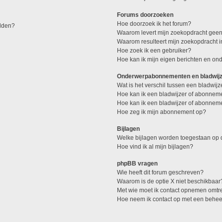
Forums doorzoeken
Hoe doorzoek ik het forum?
elden?
Waarom levert mijn zoekopdracht geen
Waarom resulteert mijn zoekopdracht 
Hoe zoek ik een gebruiker?
Hoe kan ik mijn eigen berichten en o
Onderwerpabonnementen en bladwij
Wat is het verschil tussen een bladwi
Hoe kan ik een bladwijzer of abonneme
Hoe kan ik een bladwijzer of abonneme
Hoe zeg ik mijn abonnement op?
Bijlagen
Welke bijlagen worden toegestaan op d
Hoe vind ik al mijn bijlagen?
phpBB vragen
Wie heeft dit forum geschreven?
Waarom is de optie X niet beschikbaar
Met wie moet ik contact opnemen omtren
Hoe neem ik contact op met een behe