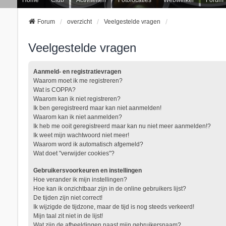
Forum
overzicht
Veelgestelde vragen
Veelgestelde vragen
Aanmeld- en registratievragen
Waarom moet ik me registreren?
Wat is COPPA?
Waarom kan ik niet registreren?
Ik ben geregistreerd maar kan niet aanmelden!
Waarom kan ik niet aanmelden?
Ik heb me ooit geregistreerd maar kan nu niet meer aanmelden!?
Ik weet mijn wachtwoord niet meer!
Waarom word ik automatisch afgemeld?
Wat doet "verwijder cookies"?
Gebruikersvoorkeuren en instellingen
Hoe verander ik mijn instellingen?
Hoe kan ik onzichtbaar zijn in de online gebruikers lijst?
De tijden zijn niet correct!
Ik wijzigde de tijdzone, maar de tijd is nog steeds verkeerd!
Mijn taal zit niet in de lijst!
Wat zijn de afbeeldingen naast mijn gebruikersnaam?