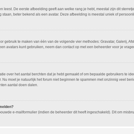
leest. De eerste afbeelding geeft aan welke rang je hebt, meestal zijn dit sterretj
g staan, beter bekend als een avatar. Deze afbeelding is meestal uniek of persoonli
oor gebruik te maken van één van de volgende vier methodes: Gravatar, Galerij, Af
geen avatars kunt gebruiken, neem dan contact op met een beheerder voor je vragen
e over het aantal berchten dat je hebt gemaakt of om bepaalde gebruikers te ident
 Nu moet je natuurlijk het forum niet beginnen te spammen met onzinnig veel beric
hten aantal doen dalen.
nmelden?
ouwde e-mailformulier (indien de beheerder dit heeft ingeschakeld). Dit om misb