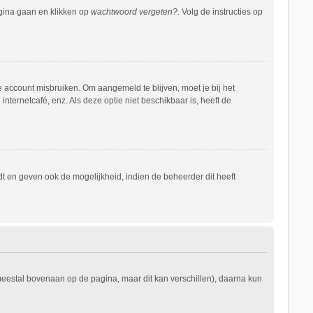
agina gaan en klikken op
wachtwoord vergeten?
. Volg de instructies op
e account misbruiken. Om aangemeld te blijven, moet je bij het
nternetcafé, enz. Als deze optie niet beschikbaar is, heeft de
t en geven ook de mogelijkheid, indien de beheerder dit heeft
 meestal bovenaan op de pagina, maar dit kan verschillen), daarna kun