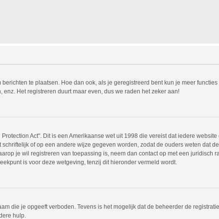
m berichten te plaatsen. Hoe dan ook, als je geregistreerd bent kun je meer functie
, enz. Het registreren duurt maar even, dus we raden het zeker aan!
Protection Act". Dit is een Amerikaanse wet uit 1998 die vereist dat iedere websit
chriftelijk of op een andere wijze gegeven worden, zodat de ouders weten dat de 
 waarop je wil registreren van toepassing is, neem dan contact op met een juridisc
eekpunt is voor deze wetgeving, tenzij dit hieronder vermeld wordt.
am die je opgeeft verboden. Tevens is het mogelijk dat de beheerder de registrati
dere hulp.