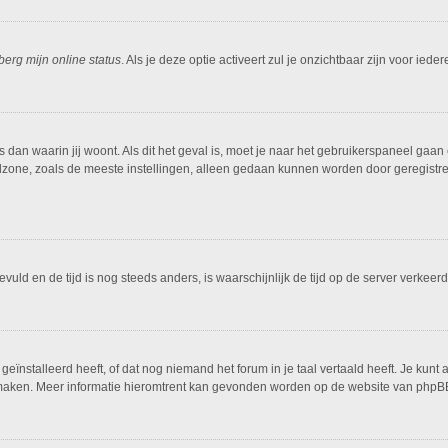
berg mijn online status
. Als je deze optie activeert zul je onzichtbaar zijn voor ied
is dan waarin jij woont. Als dit het geval is, moet je naar het gebruikerspaneel g
dzone, zoals de meeste instellingen, alleen gedaan kunnen worden door geregistreer
ngevuld en de tijd is nog steeds anders, is waarschijnlijk de tijd op de server ver
ïnstalleerd heeft, of dat nog niemand het forum in je taal vertaald heeft. Je kunt al
ing maken. Meer informatie hieromtrent kan gevonden worden op de website van phpBB