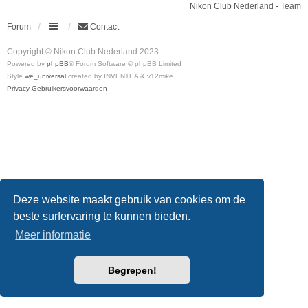
Nikon Club Nederland - Team
Forum
Contact
Copyright © Nikon Club Nederland 2023
Powered by
phpBB
® Forum Software © phpBB Limited
Style
we_universal
created by INVENTEA & v12mike
Privacy
Gebruikersvoorwaarden
Deze website maakt gebruik van cookies om de
beste surfervaring te kunnen bieden.
Meer informatie
Begrepen!