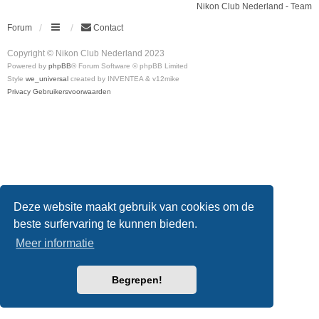
Nikon Club Nederland - Team
Forum
Contact
Copyright © Nikon Club Nederland 2023
Powered by
phpBB
® Forum Software © phpBB Limited
Style
we_universal
created by INVENTEA & v12mike
Privacy
Gebruikersvoorwaarden
Deze website maakt gebruik van cookies om de
beste surfervaring te kunnen bieden.
Meer informatie
Begrepen!