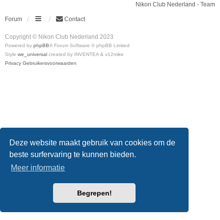
Nikon Club Nederland - Team
Forum
Contact
Copyright © Nikon Club Nederland 2023
Powered by
phpBB
® Forum Software © phpBB Limited
Style
we_universal
created by INVENTEA & v12mike
Privacy
Gebruikersvoorwaarden
Deze website maakt gebruik van cookies om de
beste surfervaring te kunnen bieden.
Meer informatie
Begrepen!