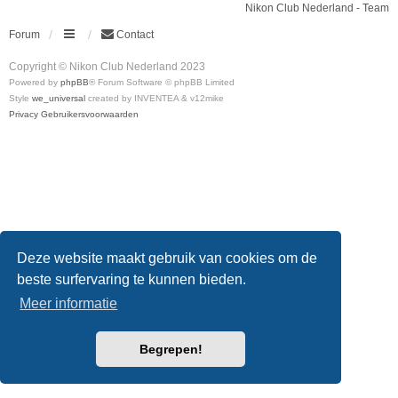
Nikon Club Nederland - Team
Forum
Contact
Copyright © Nikon Club Nederland 2023
Powered by
phpBB
® Forum Software © phpBB Limited
Style
we_universal
created by INVENTEA & v12mike
Privacy
Gebruikersvoorwaarden
Deze website maakt gebruik van cookies om de
beste surfervaring te kunnen bieden.
Meer informatie
Begrepen!