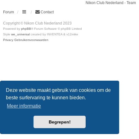
Nikon Club Nederland - Team
Forum
Contact
Copyright © Nikon Club Nederland 2023
Powered by
phpBB
® Forum Software © phpBB Limited
Style
we_universal
created by INVENTEA & v12mike
Privacy
Gebruikersvoorwaarden
Deze website maakt gebruik van cookies om de
beste surfervaring te kunnen bieden.
Meer informatie
Begrepen!