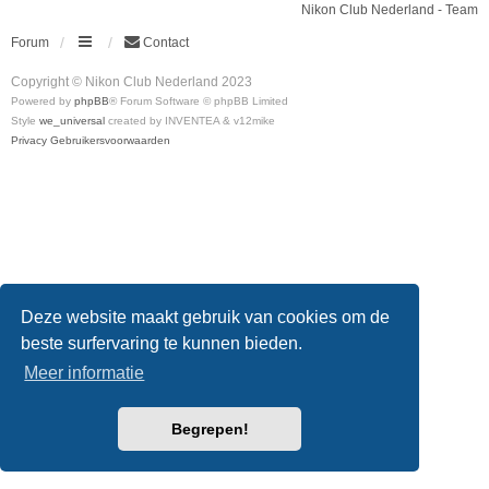
Nikon Club Nederland - Team
Forum
Contact
Copyright © Nikon Club Nederland 2023
Powered by
phpBB
® Forum Software © phpBB Limited
Style
we_universal
created by INVENTEA & v12mike
Privacy
Gebruikersvoorwaarden
Deze website maakt gebruik van cookies om de
beste surfervaring te kunnen bieden.
Meer informatie
Begrepen!