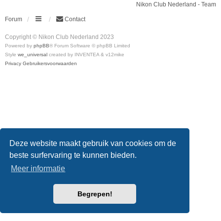
Nikon Club Nederland - Team
Forum
Contact
Copyright © Nikon Club Nederland 2023
Powered by
phpBB
® Forum Software © phpBB Limited
Style
we_universal
created by INVENTEA & v12mike
Privacy
Gebruikersvoorwaarden
Deze website maakt gebruik van cookies om de
beste surfervaring te kunnen bieden.
Meer informatie
Begrepen!