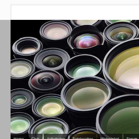
Home
Club
Activiteiten
Fotolocaties
Webwinkel
Forum