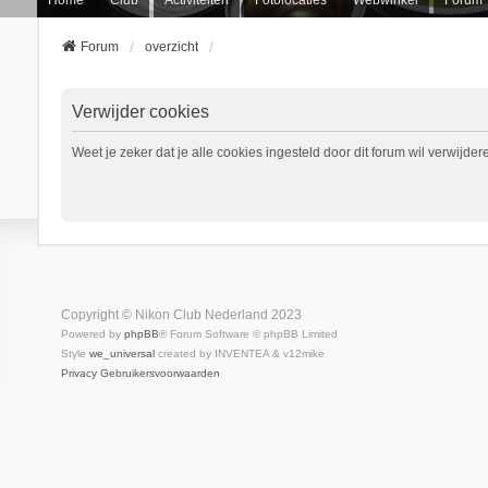
Forum
overzicht
Verwijder cookies
Weet je zeker dat je alle cookies ingesteld door dit forum wil verwijder
Copyright © Nikon Club Nederland 2023
Powered by
phpBB
® Forum Software © phpBB Limited
Style
we_universal
created by INVENTEA & v12mike
Privacy
Gebruikersvoorwaarden