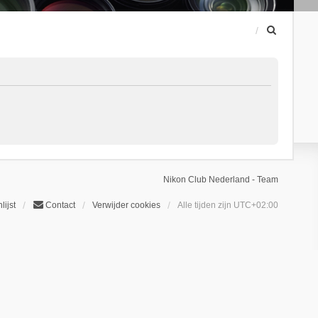
Z
o
e
k
Nikon Club Nederland - Team
lijst
Contact
Verwijder cookies
Alle tijden zijn
UTC+02:00