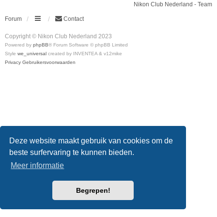
Nikon Club Nederland - Team
Forum
Contact
Copyright © Nikon Club Nederland 2023
Powered by
phpBB
® Forum Software © phpBB Limited
Style
we_universal
created by INVENTEA & v12mike
Privacy
Gebruikersvoorwaarden
Deze website maakt gebruik van cookies om de
beste surfervaring te kunnen bieden.
Meer informatie
Begrepen!