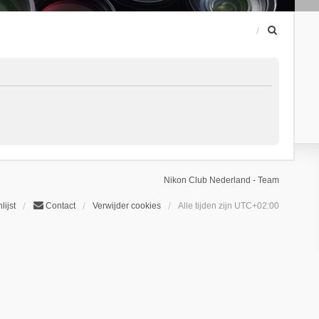
Z
o
e
k
Nikon Club Nederland - Team
lijst
Contact
Verwijder cookies
Alle tijden zijn
UTC+02:00