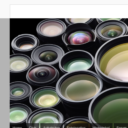
Home
Club
Activiteiten
Fotolocaties
Webwinkel
Forum