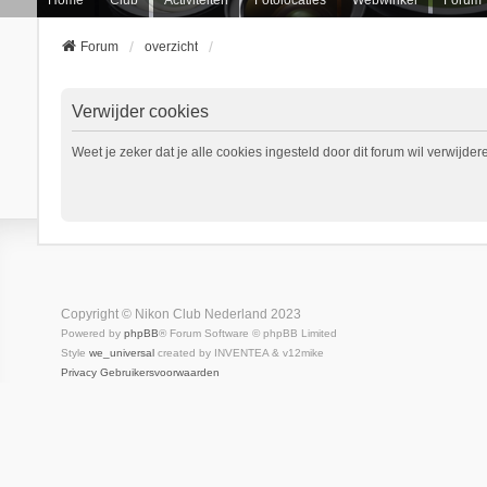
Forum
overzicht
Verwijder cookies
Weet je zeker dat je alle cookies ingesteld door dit forum wil verwijder
Copyright © Nikon Club Nederland 2023
Powered by
phpBB
® Forum Software © phpBB Limited
Style
we_universal
created by INVENTEA & v12mike
Privacy
Gebruikersvoorwaarden