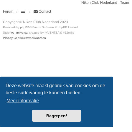
Nikon Club Nederland - Team
Forum
Contact
Copyright © Nikon Club Nederland 2023
Powered by
phpBB
® Forum Software © phpBB Limited
Style
we_universal
created by INVENTEA & v12mike
Privacy
Gebruikersvoorwaarden
Deze website maakt gebruik van cookies om de
beste surfervaring te kunnen bieden.
Meer informatie
Begrepen!