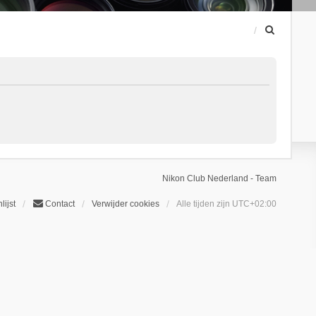
Z
o
e
k
Nikon Club Nederland - Team
lijst
Contact
Verwijder cookies
Alle tijden zijn
UTC+02:00