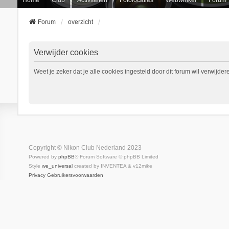
Forum
overzicht
Verwijder cookies
Weet je zeker dat je alle cookies ingesteld door dit forum wil verwijder
Copyright © Nikon Club Nederland 2023
Powered by
phpBB
® Forum Software © phpBB Limited
Style
we_universal
created by INVENTEA & v12mike
Privacy
Gebruikersvoorwaarden