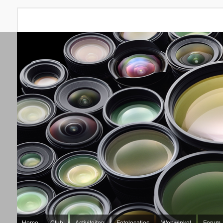
Home
Club
Activiteiten
Fotolocaties
Webwinkel
Forum