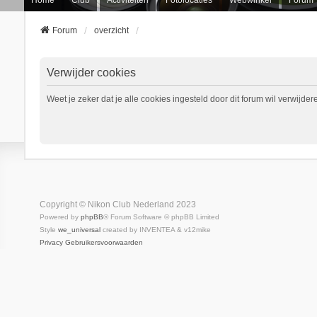
Forum
overzicht
Verwijder cookies
Weet je zeker dat je alle cookies ingesteld door dit forum wil verwijder
Copyright © Nikon Club Nederland 2023
Powered by
phpBB
® Forum Software © phpBB Limited
Style
we_universal
created by INVENTEA & v12mike
Privacy
Gebruikersvoorwaarden