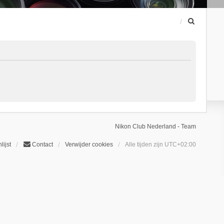
Z
o
e
k
Nikon Club Nederland - Team
lijst
Contact
Verwijder cookies
Alle tijden zijn
UTC+02:00