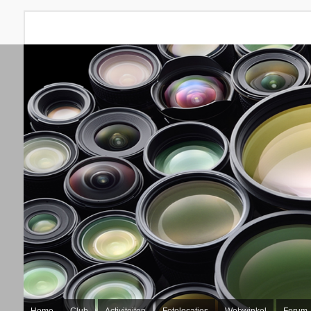
Home
Club
Activiteiten
Fotolocaties
Webwinkel
Forum