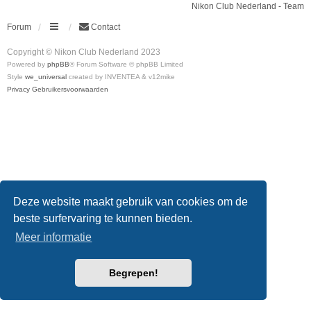
Nikon Club Nederland - Team
Forum
Contact
Copyright © Nikon Club Nederland 2023
Powered by
phpBB
® Forum Software © phpBB Limited
Style
we_universal
created by INVENTEA & v12mike
Privacy
Gebruikersvoorwaarden
Deze website maakt gebruik van cookies om de
beste surfervaring te kunnen bieden.
Meer informatie
Begrepen!