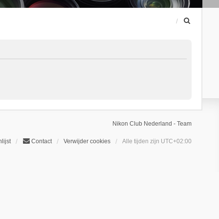
Z
o
e
k
Nikon Club Nederland - Team
lijst
Contact
Verwijder cookies
Alle tijden zijn
UTC+02:00