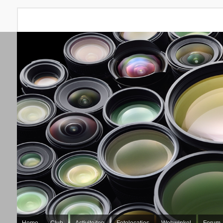
Home
Club
Activiteiten
Fotolocaties
Webwinkel
Forum