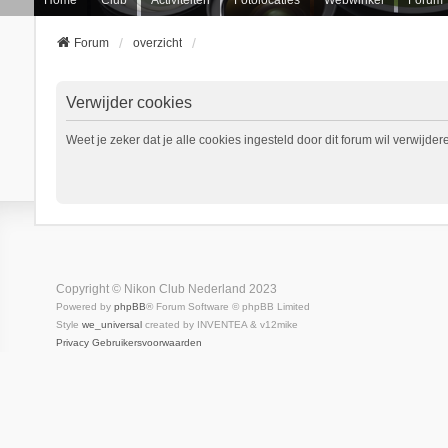
Forum
overzicht
Verwijder cookies
Weet je zeker dat je alle cookies ingesteld door dit forum wil verwijder
Copyright © Nikon Club Nederland 2023
Powered by
phpBB
® Forum Software © phpBB Limited
Style
we_universal
created by INVENTEA & v12mike
Privacy
Gebruikersvoorwaarden