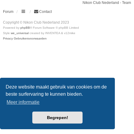
Nikon Club Nederland - Team
Forum
Contact
Copyright © Nikon Club Nederland 2023
Powered by
phpBB
® Forum Software © phpBB Limited
Style
we_universal
created by INVENTEA & v12mike
Privacy
Gebruikersvoorwaarden
Deze website maakt gebruik van cookies om de
beste surfervaring te kunnen bieden.
Meer informatie
Begrepen!