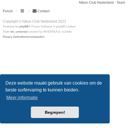
Nikon Club Nederland - Team
Forum
Contact
Copyright © Nikon Club Nederland 2023
Powered by
phpBB
® Forum Software © phpBB Limited
Style
we_universal
created by INVENTEA & v12mike
Privacy
Gebruikersvoorwaarden
Deze website maakt gebruik van cookies om de
beste surfervaring te kunnen bieden.
Meer informatie
Begrepen!