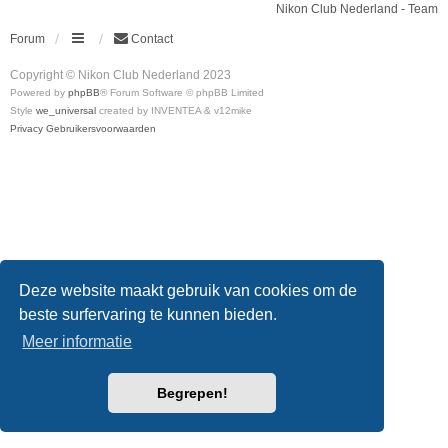
Nikon Club Nederland - Team
Forum
Contact
Copyright © Nikon Club Nederland 2023
Powered by
phpBB
® Forum Software © phpBB Limited
Style
we_universal
created by INVENTEA & v12mike
Privacy
Gebruikersvoorwaarden
Deze website maakt gebruik van cookies om de
beste surfervaring te kunnen bieden.
Meer informatie
Begrepen!