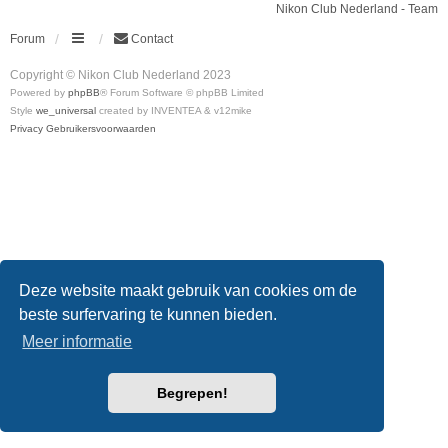
Nikon Club Nederland - Team
Forum
Contact
Copyright © Nikon Club Nederland 2023
Powered by
phpBB
® Forum Software © phpBB Limited
Style
we_universal
created by INVENTEA & v12mike
Privacy
Gebruikersvoorwaarden
Deze website maakt gebruik van cookies om de
beste surfervaring te kunnen bieden.
Meer informatie
Begrepen!