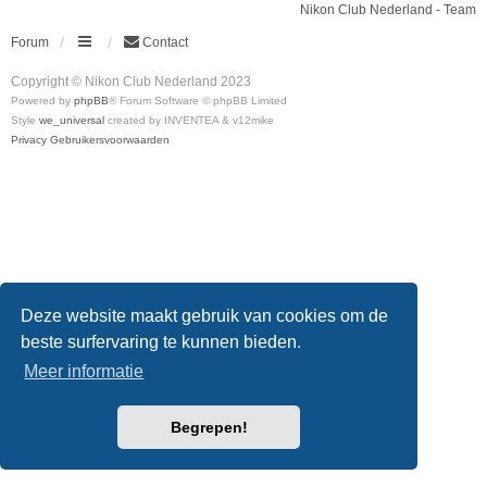
Nikon Club Nederland - Team
Forum
Contact
Copyright © Nikon Club Nederland 2023
Powered by
phpBB
® Forum Software © phpBB Limited
Style
we_universal
created by INVENTEA & v12mike
Privacy
Gebruikersvoorwaarden
Deze website maakt gebruik van cookies om de
beste surfervaring te kunnen bieden.
Meer informatie
Begrepen!