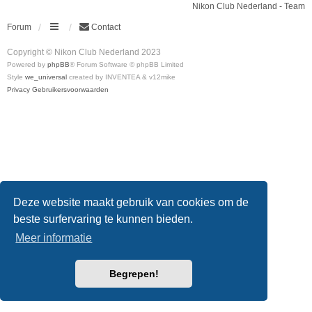
Nikon Club Nederland - Team
Forum
Contact
Copyright © Nikon Club Nederland 2023
Powered by
phpBB
® Forum Software © phpBB Limited
Style
we_universal
created by INVENTEA & v12mike
Privacy
Gebruikersvoorwaarden
Deze website maakt gebruik van cookies om de
beste surfervaring te kunnen bieden.
Meer informatie
Begrepen!