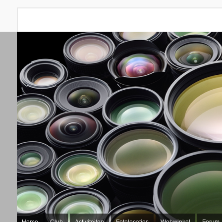
Home
Club
Activiteiten
Fotolocaties
Webwinkel
Forum