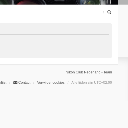
Z
o
e
k
Nikon Club Nederland - Team
lijst
Contact
Verwijder cookies
Alle tijden zijn
UTC+02:00