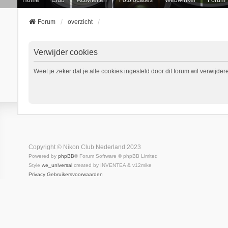
Forum
overzicht
Verwijder cookies
Weet je zeker dat je alle cookies ingesteld door dit forum wil verwijder
Copyright © Nikon Club Nederland 2023
Powered by
phpBB
® Forum Software © phpBB Limited
Style
we_universal
created by INVENTEA & v12mike
Privacy
Gebruikersvoorwaarden