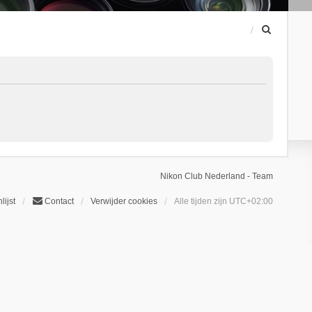
Z
o
e
k
Nikon Club Nederland - Team
lijst
Contact
Verwijder cookies
Alle tijden zijn
UTC+02:00