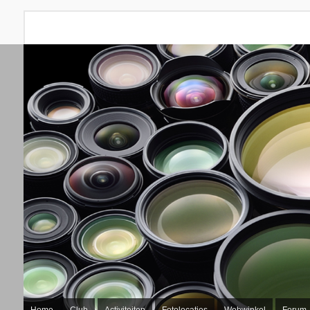
Home
Club
Activiteiten
Fotolocaties
Webwinkel
Forum