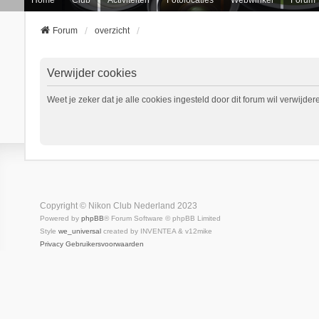
Forum
overzicht
Verwijder cookies
Weet je zeker dat je alle cookies ingesteld door dit forum wil verwijder
Copyright © Nikon Club Nederland 2023
Powered by
phpBB
® Forum Software © phpBB Limited
Style
we_universal
created by INVENTEA & v12mike
Privacy
Gebruikersvoorwaarden