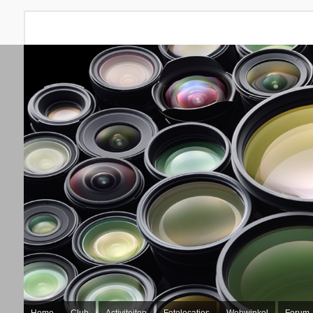
Home
Club
Activiteiten
Fotolocaties
Webwinkel
Forum