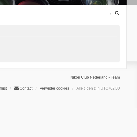
Z
o
e
k
Nikon Club Nederland - Team
lijst
Contact
Verwijder cookies
Alle tijden zijn
UTC+02:00