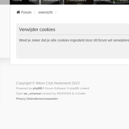
Forum
overzicht
Verwijder cookies
Weet je zeker dat je alle cookies ingesteld door dit forum wil verwijder
Copyright © Nikon Club Nederland 2023
Powered by
phpBB
® Forum Software © phpBB Limited
Style
we_universal
created by INVENTEA & v12mike
Privacy
Gebruikersvoorwaarden