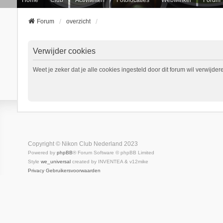
Forum
overzicht
Verwijder cookies
Weet je zeker dat je alle cookies ingesteld door dit forum wil verwijder
Copyright © Nikon Club Nederland 2023
Powered by
phpBB
® Forum Software © phpBB Limited
Style
we_universal
created by INVENTEA & v12mike
Privacy
Gebruikersvoorwaarden