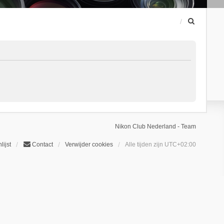
Z
o
e
k
Nikon Club Nederland - Team
lijst
Contact
Verwijder cookies
Alle tijden zijn
UTC+02:00