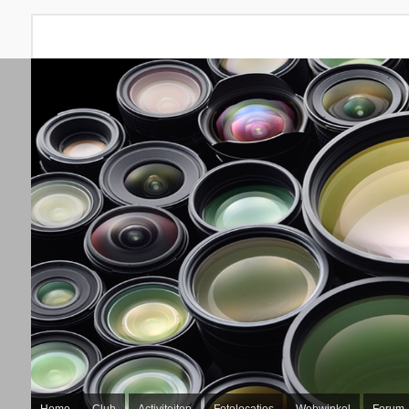
Home
Club
Activiteiten
Fotolocaties
Webwinkel
Forum