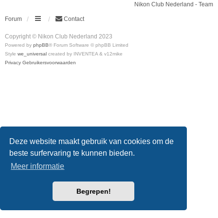
Nikon Club Nederland - Team
Forum
Contact
Copyright © Nikon Club Nederland 2023
Powered by
phpBB
® Forum Software © phpBB Limited
Style
we_universal
created by INVENTEA & v12mike
Privacy
Gebruikersvoorwaarden
Deze website maakt gebruik van cookies om de
beste surfervaring te kunnen bieden.
Meer informatie
Begrepen!