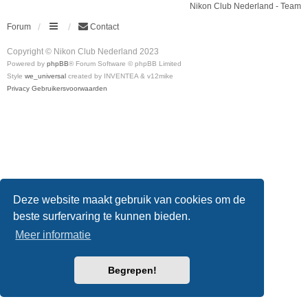
Nikon Club Nederland - Team
Forum
Contact
Copyright © Nikon Club Nederland 2023
Powered by
phpBB
® Forum Software © phpBB Limited
Style
we_universal
created by INVENTEA & v12mike
Privacy
Gebruikersvoorwaarden
Deze website maakt gebruik van cookies om de
beste surfervaring te kunnen bieden.
Meer informatie
Begrepen!