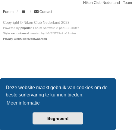
Nikon Club Nederland - Team
Forum
Contact
Copyright © Nikon Club Nederland 2023
Powered by
phpBB
® Forum Software © phpBB Limited
Style
we_universal
created by INVENTEA & v12mike
Privacy
Gebruikersvoorwaarden
Deze website maakt gebruik van cookies om de
beste surfervaring te kunnen bieden.
Meer informatie
Begrepen!