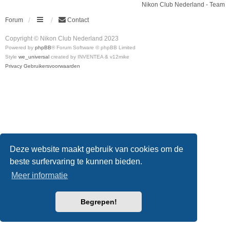
Nikon Club Nederland - Team
Forum
Contact
Copyright © Nikon Club Nederland 2023
Powered by
phpBB
® Forum Software © phpBB Limited
Style
we_universal
created by INVENTEA & v12mike
Privacy
Gebruikersvoorwaarden
Deze website maakt gebruik van cookies om de
beste surfervaring te kunnen bieden.
Meer informatie
Begrepen!