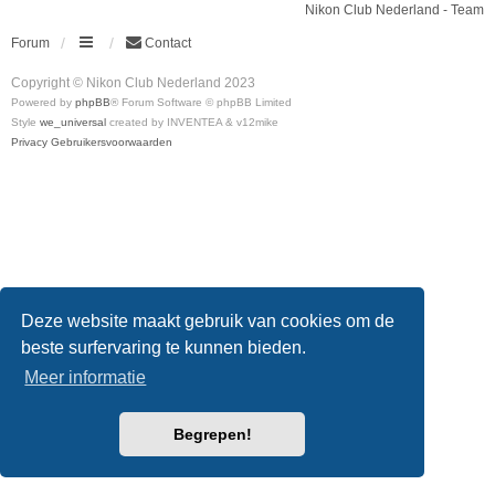
Nikon Club Nederland - Team
Forum
Contact
Copyright © Nikon Club Nederland 2023
Powered by
phpBB
® Forum Software © phpBB Limited
Style
we_universal
created by INVENTEA & v12mike
Privacy
Gebruikersvoorwaarden
Deze website maakt gebruik van cookies om de
beste surfervaring te kunnen bieden.
Meer informatie
Begrepen!