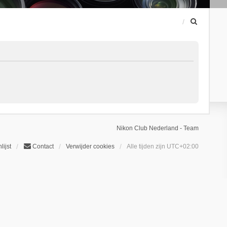
Z
o
e
k
Nikon Club Nederland - Team
lijst
Contact
Verwijder cookies
Alle tijden zijn
UTC+02:00