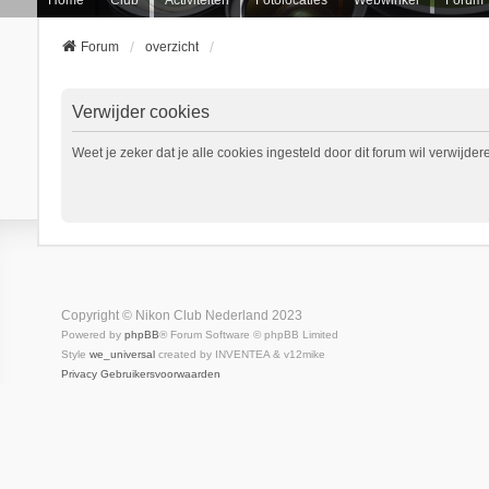
Forum
overzicht
Verwijder cookies
Weet je zeker dat je alle cookies ingesteld door dit forum wil verwijder
Copyright © Nikon Club Nederland 2023
Powered by
phpBB
® Forum Software © phpBB Limited
Style
we_universal
created by INVENTEA & v12mike
Privacy
Gebruikersvoorwaarden