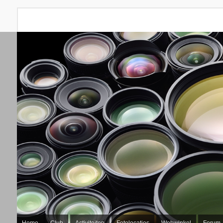
Home
Club
Activiteiten
Fotolocaties
Webwinkel
Forum