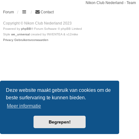
Nikon Club Nederland - Team
Forum
Contact
Copyright © Nikon Club Nederland 2023
Powered by
phpBB
® Forum Software © phpBB Limited
Style
we_universal
created by INVENTEA & v12mike
Privacy
Gebruikersvoorwaarden
Deze website maakt gebruik van cookies om de
beste surfervaring te kunnen bieden.
Meer informatie
Begrepen!