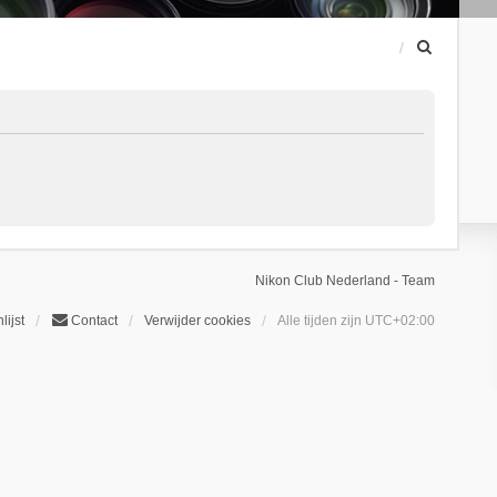
Z
o
e
k
Nikon Club Nederland - Team
lijst
Contact
Verwijder cookies
Alle tijden zijn
UTC+02:00