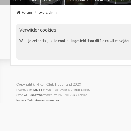
Forum
overzicht
Verwijder cookies
Weet je zeker dat je alle cookies ingesteld door dit forum wil verwijder
Copyright © Nikon Club Nederland 2023
Powered by
phpBB
® Forum Software © phpBB Limited
Style
we_universal
created by INVENTEA & v12mike
Privacy
Gebruikersvoorwaarden