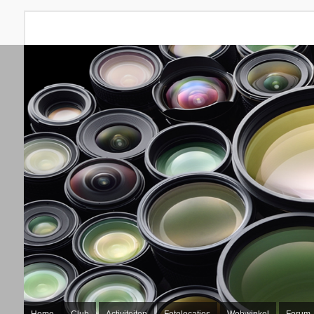
Home
Club
Activiteiten
Fotolocaties
Webwinkel
Forum