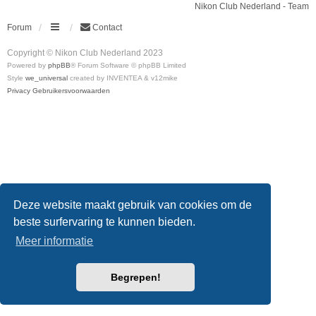
Nikon Club Nederland - Team
Forum
Contact
Copyright © Nikon Club Nederland 2023
Powered by
phpBB
® Forum Software © phpBB Limited
Style
we_universal
created by INVENTEA & v12mike
Privacy
Gebruikersvoorwaarden
Deze website maakt gebruik van cookies om de
beste surfervaring te kunnen bieden.
Meer informatie
Begrepen!