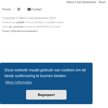
Nikon Club Nederland - Team
Forum
Contact
Copyright © Nikon Club Nederland 2023
Powered by
phpBB
® Forum Software © phpBB Limited
Style
we_universal
created by INVENTEA & v12mike
Privacy
Gebruikersvoorwaarden
Deze website maakt gebruik van cookies om de
beste surfervaring te kunnen bieden.
Meer informatie
Begrepen!