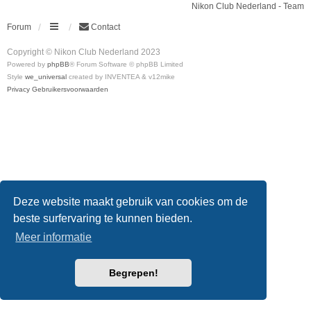
Nikon Club Nederland - Team
Forum
Contact
Copyright © Nikon Club Nederland 2023
Powered by
phpBB
® Forum Software © phpBB Limited
Style
we_universal
created by INVENTEA & v12mike
Privacy
Gebruikersvoorwaarden
Deze website maakt gebruik van cookies om de
beste surfervaring te kunnen bieden.
Meer informatie
Begrepen!