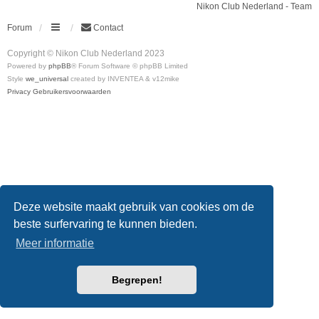
Nikon Club Nederland - Team
Forum
Contact
Copyright © Nikon Club Nederland 2023
Powered by
phpBB
® Forum Software © phpBB Limited
Style
we_universal
created by INVENTEA & v12mike
Privacy
Gebruikersvoorwaarden
Deze website maakt gebruik van cookies om de
beste surfervaring te kunnen bieden.
Meer informatie
Begrepen!