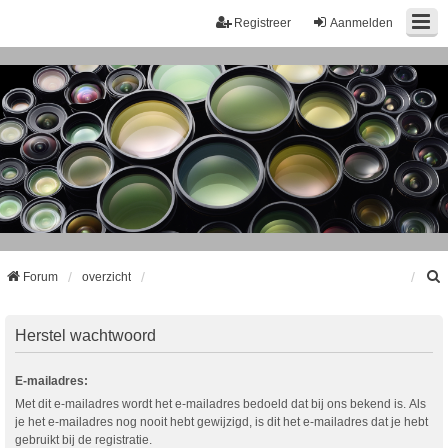
Registreer
Aanmelden
Forum
overzicht
k
Herstel wachtwoord
E-mailadres:
Met dit e-mailadres wordt het e-mailadres bedoeld dat bij ons bekend is. Als
je het e-mailadres nog nooit hebt gewijzigd, is dit het e-mailadres dat je hebt
gebruikt bij de registratie.