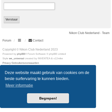
Nikon Club Nederland - Team
Forum
Contact
Copyright © Nikon Club Nederland 2023
Powered by
phpBB
® Forum Software © phpBB Limited
Style
we_universal
created by INVENTEA & v12mike
Privacy
Gebruikersvoorwaarden
Deze website maakt gebruik van cookies om de
beste surfervaring te kunnen bieden.
Meer informatie
Begrepen!