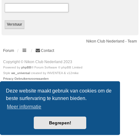
Nikon Club Nederland - Team
Forum
Contact
Copyright © Nikon Club Nederland 2023
Powered by
phpBB
® Forum Software © phpBB Limited
Style
we_universal
created by INVENTEA & v12mike
Privacy
Gebruikersvoorwaarden
Deze website maakt gebruik van cookies om de
beste surfervaring te kunnen bieden.
Meer informatie
Begrepen!