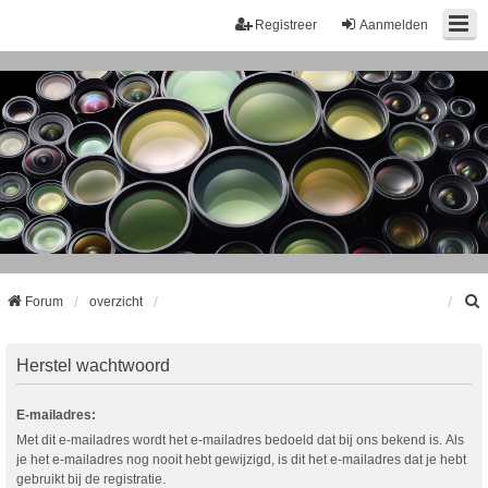
Registreer
Aanmelden
Forum
overzicht
k
Herstel wachtwoord
E-mailadres:
Met dit e-mailadres wordt het e-mailadres bedoeld dat bij ons bekend is. Als
je het e-mailadres nog nooit hebt gewijzigd, is dit het e-mailadres dat je hebt
gebruikt bij de registratie.