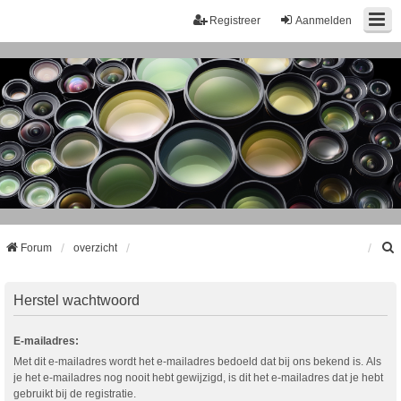
Registreer
Aanmelden
Forum
overzicht
k
Herstel wachtwoord
E-mailadres:
Met dit e-mailadres wordt het e-mailadres bedoeld dat bij ons bekend is. Als
je het e-mailadres nog nooit hebt gewijzigd, is dit het e-mailadres dat je hebt
gebruikt bij de registratie.