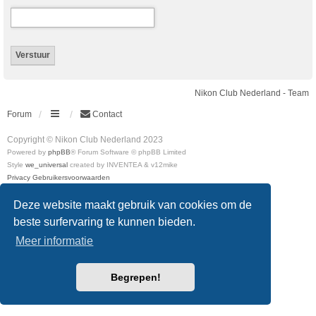
Nikon Club Nederland - Team
Forum
Contact
Copyright © Nikon Club Nederland 2023
Powered by
phpBB
® Forum Software © phpBB Limited
Style
we_universal
created by INVENTEA & v12mike
Privacy
Gebruikersvoorwaarden
Deze website maakt gebruik van cookies om de
beste surfervaring te kunnen bieden.
Meer informatie
Begrepen!