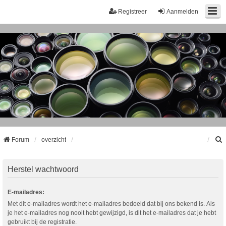
Registreer
Aanmelden
Forum
overzicht
k
Herstel wachtwoord
E-mailadres:
Met dit e-mailadres wordt het e-mailadres bedoeld dat bij ons bekend is. Als
je het e-mailadres nog nooit hebt gewijzigd, is dit het e-mailadres dat je hebt
gebruikt bij de registratie.