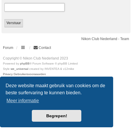
Nikon Club Nederland - Team
Forum
Contact
Copyright © Nikon Club Nederland 2023
Powered by
phpBB
® Forum Software © phpBB Limited
Style
we_universal
created by INVENTEA & v12mike
Privacy
Gebruikersvoorwaarden
Deze website maakt gebruik van cookies om de
beste surfervaring te kunnen bieden.
Meer informatie
Begrepen!