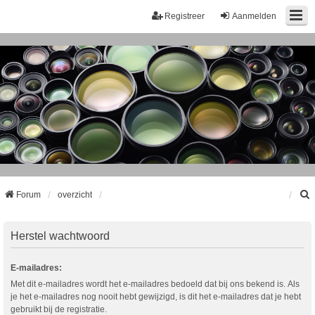
Registreer
Aanmelden
Forum
overzicht
k
Herstel wachtwoord
E-mailadres:
Met dit e-mailadres wordt het e-mailadres bedoeld dat bij ons bekend is. Als
je het e-mailadres nog nooit hebt gewijzigd, is dit het e-mailadres dat je hebt
gebruikt bij de registratie.