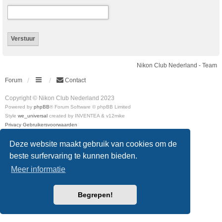
Nikon Club Nederland - Team
Forum
Contact
Copyright © Nikon Club Nederland 2023
Powered by
phpBB
® Forum Software © phpBB Limited
Style
we_universal
created by INVENTEA & v12mike
Privacy
Gebruikersvoorwaarden
Deze website maakt gebruik van cookies om de
beste surfervaring te kunnen bieden.
Meer informatie
Begrepen!