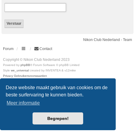
Nikon Club Nederland - Team
Forum
Contact
Copyright © Nikon Club Nederland 2023
Powered by
phpBB
® Forum Software © phpBB Limited
Style
we_universal
created by INVENTEA & v12mike
Privacy
Gebruikersvoorwaarden
Deze website maakt gebruik van cookies om de
beste surfervaring te kunnen bieden.
Meer informatie
Begrepen!