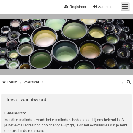
Registreer
Aanmelden
Forum
overzicht
k
Herstel wachtwoord
E-mailadres:
Met dit e-mailadres wordt het e-mailadres bedoeld dat bij ons bekend is. Als
je het e-mailadres nog nooit hebt gewijzigd, is dit het e-mailadres dat je hebt
gebruikt bij de registratie.